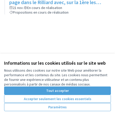
page dans le Rilliard avec, sur la 1ère les
actions de la ville et les dépenses associées,
21 nov.
En cours de réalisation
Propositions en cours de réalisation
et sur la 2ème ce qui pourrait être fait avec
les économies engendrées
Informations sur les cookies utilisés sur le site web
Nous utilisons des cookies sur notre site Web pour améliorer la
performance et les contenus du site. Les cookies nous permettent
de fournir une expérience utilisateur et un contenu plus
personnalisés à partir de nos canaux de médias sociaux.
Tout accepter
Accepter seulement les cookies essentiels
Paramètres