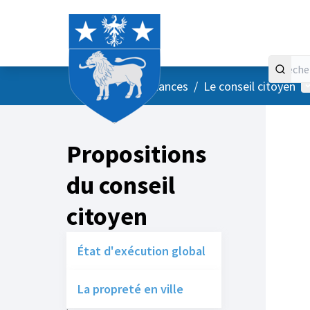
Accueil
Menu principal
M
/
Vos instances
/
Le conseil citoyen
Propositions
du conseil
citoyen
État d'exécution global
La propreté en ville