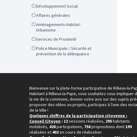
Scope
Développement Social
Scope
Affaires générales
Scope
Aménagements-Habitat-
Urbanisme
Scope
Services de Proximité
Scope
Police Municipale / Sécurité et
prévention de la délinquance
Bienvenue sur la plate-forme participative de Rillieux-la-Pa
Habitant à Rillieux-la-Pape, vous souhaitez vous impliquer 
la vie de la commune, donner votre avis sur des sujets pré
proposer des idées ou projets, participez à l'une des inst
de la Ville !
Quelques chiffres de la participation citoyenne :
Conseil Citoyen
: 12
sessions réalisées,
295
habitants
mobilisés,
428
participations,
758
propositions dont
199
réalisées et
402
en cours de réalisation