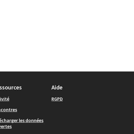
ssources
Aide
ivité
RGPD
ncontres
écharger les données
ertes