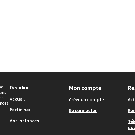
pe.
Decidim
Mon compte
Re
dans
cis,
Accueil
Créer un compte
Act
ances
Participer
Se connecter
Re
Vos instances
Tél
ouv