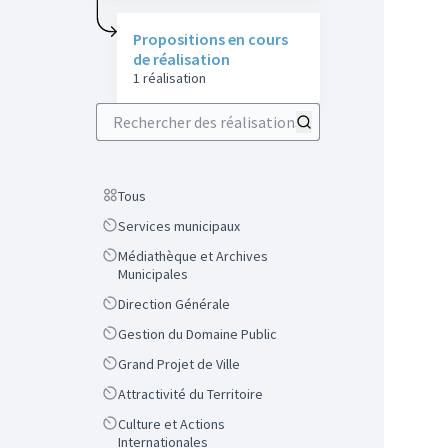
Propositions en cours
de réalisation
1 réalisation
Rechercher des réalisations
Scope
Tous
Scope
Services municipaux
Scope
Médiathèque et Archives
Municipales
Scope
Direction Générale
Scope
Gestion du Domaine Public
Scope
Grand Projet de Ville
Scope
Attractivité du Territoire
Scope
Culture et Actions
Internationales