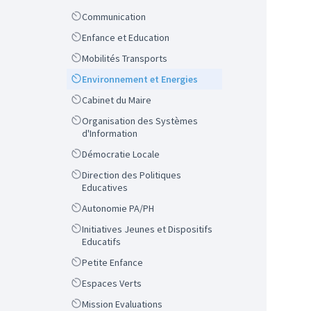
Scope
Communication
Scope
Enfance et Education
Scope
Mobilités Transports
Scope
Environnement et Energies
Scope
Cabinet du Maire
Scope
Organisation des Systèmes
d'Information
Scope
Démocratie Locale
Scope
Direction des Politiques
Educatives
Scope
Autonomie PA/PH
Scope
Initiatives Jeunes et Dispositifs
Educatifs
Scope
Petite Enfance
Scope
Espaces Verts
Scope
Mission Evaluations