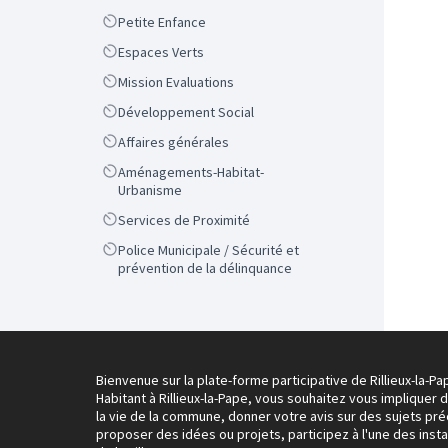
Scope
Petite Enfance
Scope
Espaces Verts
Scope
Mission Evaluations
Scope
Développement Social
Scope
Affaires générales
Scope
Aménagements-Habitat-
Urbanisme
Scope
Services de Proximité
Scope
Police Municipale / Sécurité et
prévention de la délinquance
Bienvenue sur la plate-forme participative de Rillieux-la-Pa
Habitant à Rillieux-la-Pape, vous souhaitez vous impliquer 
la vie de la commune, donner votre avis sur des sujets pré
proposer des idées ou projets, participez à l'une des inst