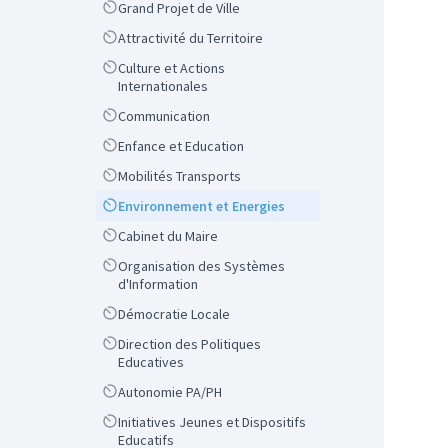
Scope
Grand Projet de Ville
Scope
Attractivité du Territoire
Scope
Culture et Actions
Internationales
Scope
Communication
Scope
Enfance et Education
Scope
Mobilités Transports
Scope
Environnement et Energies
Scope
Cabinet du Maire
Scope
Organisation des Systèmes
d'Information
Scope
Démocratie Locale
Scope
Direction des Politiques
Educatives
Scope
Autonomie PA/PH
Scope
Initiatives Jeunes et Dispositifs
Educatifs