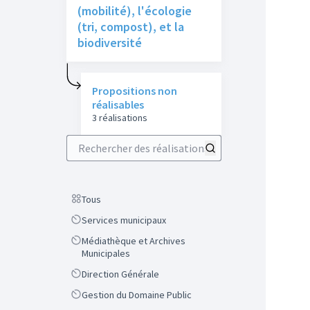
(mobilité), l'écologie
(tri, compost), et la
biodiversité
Propositions non
réalisables
3 réalisations
Rechercher des réalisations
Scope
Tous
Scope
Services municipaux
Scope
Médiathèque et Archives
Municipales
Scope
Direction Générale
Scope
Gestion du Domaine Public