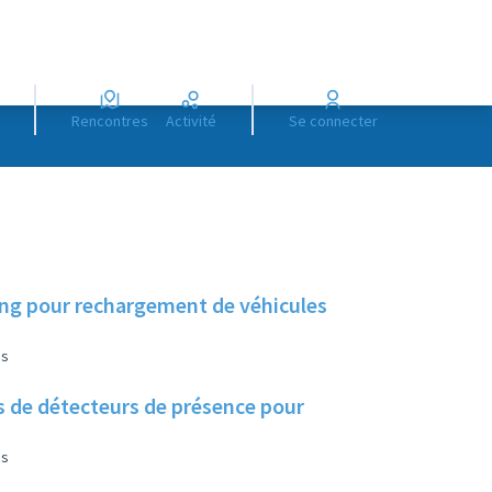
Rencontres
Activité
Se connecter
king pour rechargement de véhicules
es
lus de détecteurs de présence pour
es