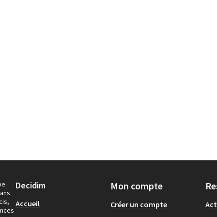
pe.
Decidim
Mon compte
Re
dans
cis,
Accueil
Créer un compte
Act
ances