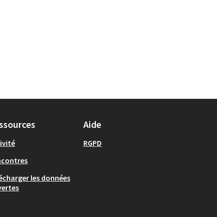
ssources
Aide
ivité
RGPD
ncontres
écharger les données
ertes