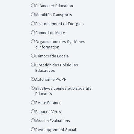
Scope
Enfance et Education
Scope
Mobilités Transports
Scope
Environnement et Energies
Scope
Cabinet du Maire
Scope
Organisation des Systèmes
d'Information
Scope
Démocratie Locale
Scope
Direction des Politiques
Educatives
Scope
Autonomie PA/PH
Scope
Initiatives Jeunes et Dispositifs
Educatifs
Scope
Petite Enfance
Scope
Espaces Verts
Scope
Mission Evaluations
Scope
Développement Social