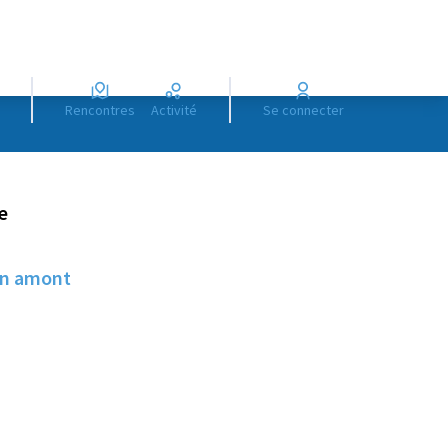
Rencontres
Activité
Se connecter
e
 en amont