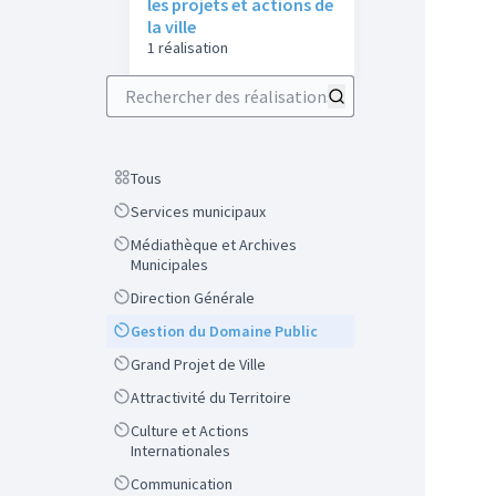
les projets et actions de
la ville
1 réalisation
Rechercher des réalisations
Scope
Tous
Scope
Services municipaux
Scope
Médiathèque et Archives
Municipales
Scope
Direction Générale
Scope
Gestion du Domaine Public
Scope
Grand Projet de Ville
Scope
Attractivité du Territoire
Scope
Culture et Actions
Internationales
Scope
Communication