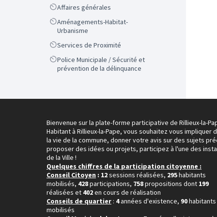
Scope
Affaires générales
Scope
Aménagements-Habitat-
Urbanisme
Scope
Services de Proximité
Scope
Police Municipale / Sécurité et
prévention de la délinquance
Bienvenue sur la plate-forme participative de Rillieux-la-Pa
Habitant à Rillieux-la-Pape, vous souhaitez vous impliquer 
la vie de la commune, donner votre avis sur des sujets pré
proposer des idées ou projets, participez à l'une des inst
de la Ville !
Quelques chiffres de la participation citoyenne :
Conseil Citoyen
: 12
sessions réalisées,
295
habitants
mobilisés,
428
participations,
758
propositions dont
199
réalisées et
402
en cours de réalisation
Conseils de quartier
:
4
années d'existence,
90
habitants
mobilisés