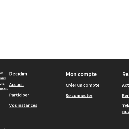
pe.
Decidim
Mon compte
Re
dans
cis,
Accueil
Créer un compte
Act
ances
Participer
Se connecter
Re
Vos instances
Tél
ouv