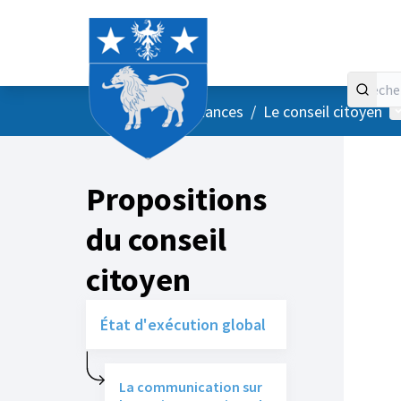
Accueil
Menu principal
M
/
Vos instances
/
Le conseil citoyen
Propositions
du conseil
citoyen
État d'exécution global
La communication sur