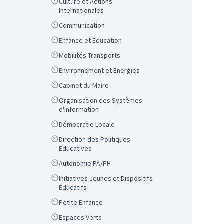
Scope
Culture et Actions
Internationales
Scope
Communication
Scope
Enfance et Education
Scope
Mobilités Transports
Scope
Environnement et Energies
Scope
Cabinet du Maire
Scope
Organisation des Systèmes
d'Information
Scope
Démocratie Locale
Scope
Direction des Politiques
Educatives
Scope
Autonomie PA/PH
Scope
Initiatives Jeunes et Dispositifs
Educatifs
Scope
Petite Enfance
Scope
Espaces Verts