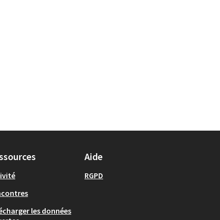
ssources
Aide
ivité
RGPD
ncontres
écharger les données