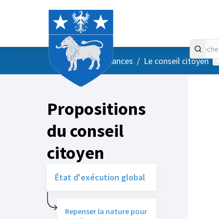
Accueil
Menu principal
M
/
Vos instances
/
Le conseil citoyen
Propositions
du conseil
citoyen
État d'exécution global
Repenser la nature pour