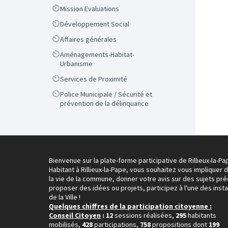
Scope
Mission Evaluations
Scope
Développement Social
Scope
Affaires générales
Scope
Aménagements-Habitat-
Urbanisme
Scope
Services de Proximité
Scope
Police Municipale / Sécurité et
prévention de la délinquance
Bienvenue sur la plate-forme participative de Rillieux-la-Pa
Habitant à Rillieux-la-Pape, vous souhaitez vous impliquer 
la vie de la commune, donner votre avis sur des sujets pré
proposer des idées ou projets, participez à l'une des inst
de la Ville !
Quelques chiffres de la participation citoyenne :
Conseil Citoyen
: 12
sessions réalisées,
295
habitants
mobilisés,
428
participations,
758
propositions dont
199