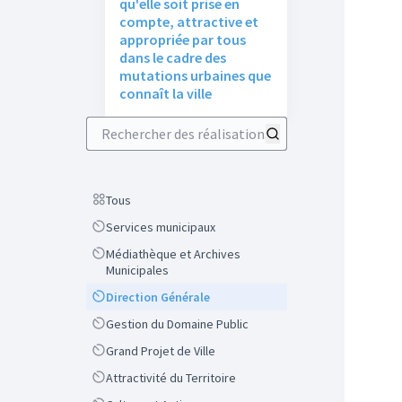
qu'elle soit prise en
compte, attractive et
appropriée par tous
dans le cadre des
mutations urbaines que
connaît la ville
Rechercher des réalisations
Scope
Tous
Scope
Services municipaux
Scope
Médiathèque et Archives
Municipales
Scope
Direction Générale
Scope
Gestion du Domaine Public
Scope
Grand Projet de Ville
Scope
Attractivité du Territoire