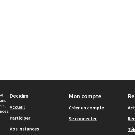
pe.
Decidim
Mon compte
Re
dans
cis,
Accueil
Créer un compte
Act
ances
Participer
Se connecter
Re
Vos instances
Tél