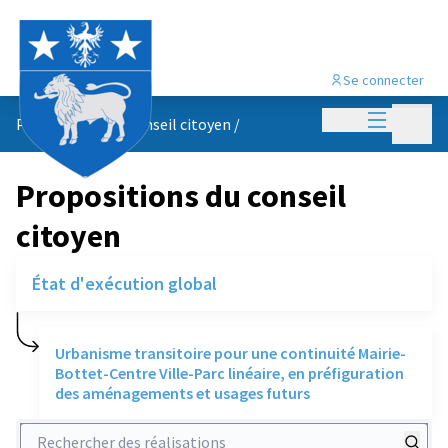
Se connecter
Menu princi
Menu p
Propositions du conseil citoyen
/
Propositions du conseil
citoyen
État d'exécution global
Urbanisme transitoire pour une continuité Mairie-
Bottet-Centre Ville-Parc linéaire, en préfiguration
des aménagements et usages futurs
Rechercher des réalisations