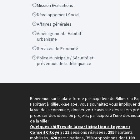
Scope
Mission Evaluations
Scope
Développement Social
Scope
Affaires générales
Scope
Aménagements-Habitat-
Urbanisme
Scope
Services de Proximité
Scope
Police Municipale / Sécurité et
prévention de la délinquance
Bienvenue sur la plate-forme participative de Rillieux-la-Pa
Habitant à Rillieux-la-Pape, vous souhaitez vous impliquer 
la vie de la commune, donner votre avis sur des sujets pré
proposer des idées ou projets, participez à l'une des inst
de la Ville !
Quelques chiffres de la participation citoyenne :
Conseil Citoyen
: 12
sessions réalisées,
295
habitants
mobilisés,
428
participations,
758
propositions dont
199