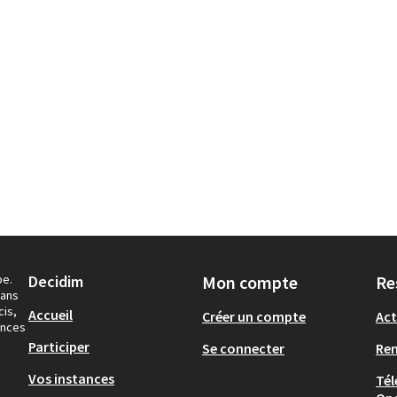
pe.
Decidim
Mon compte
Re
dans
cis,
Accueil
Créer un compte
Act
ances
Participer
Se connecter
Re
Vos instances
Tél