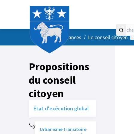
Accueil
Menu principal
M
/
Vos instances
/
Le conseil citoyen
Propositions
du conseil
citoyen
État d'exécution global
Urbanisme transitoire