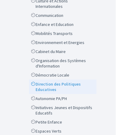
Scope
Culture et Actions
Internationales
Scope
Communication
Scope
Enfance et Education
Scope
Mobilités Transports
Scope
Environnement et Energies
Scope
Cabinet du Maire
Scope
Organisation des Systèmes
d'Information
Scope
Démocratie Locale
Scope
Direction des Politiques
Educatives
Scope
Autonomie PA/PH
Scope
Initiatives Jeunes et Dispositifs
Educatifs
Scope
Petite Enfance
Scope
Espaces Verts