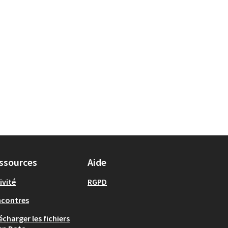
ssources
Aide
ivité
RGPD
ncontres
écharger les fichiers