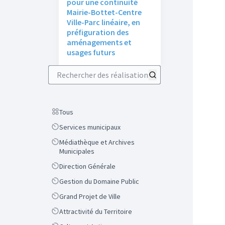
pour une continuité
Mairie-Bottet-Centre
Ville-Parc linéaire, en
préfiguration des
aménagements et
usages futurs
Rechercher des réalisations
Scope
Tous
Scope
Services municipaux
Scope
Médiathèque et Archives
Municipales
Scope
Direction Générale
Scope
Gestion du Domaine Public
Scope
Grand Projet de Ville
Scope
Attractivité du Territoire