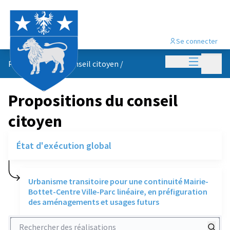
Se connecter
Menu princi
Menu p
Propositions du conseil citoyen
/
Propositions du conseil
citoyen
État d'exécution global
Urbanisme transitoire pour une continuité Mairie-
Bottet-Centre Ville-Parc linéaire, en préfiguration
des aménagements et usages futurs
Rechercher des réalisations