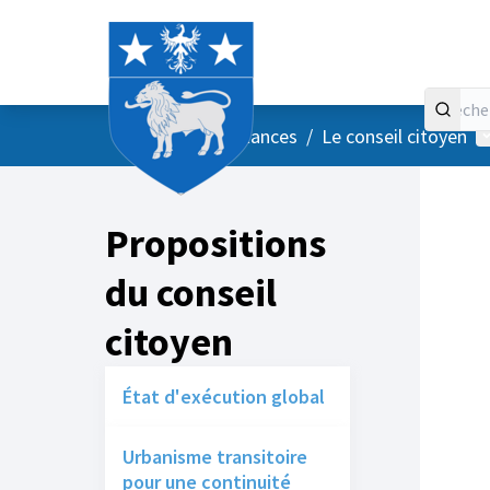
Accueil
Menu principal
M
/
Vos instances
/
Le conseil citoyen
Propositions
du conseil
citoyen
État d'exécution global
Urbanisme transitoire
pour une continuité