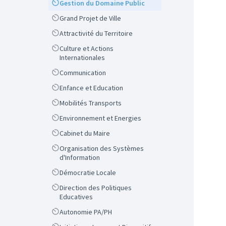
Scope
Gestion du Domaine Public
Scope
Grand Projet de Ville
Scope
Attractivité du Territoire
Scope
Culture et Actions
Internationales
Scope
Communication
Scope
Enfance et Education
Scope
Mobilités Transports
Scope
Environnement et Energies
Scope
Cabinet du Maire
Scope
Organisation des Systèmes
d'Information
Scope
Démocratie Locale
Scope
Direction des Politiques
Educatives
Scope
Autonomie PA/PH