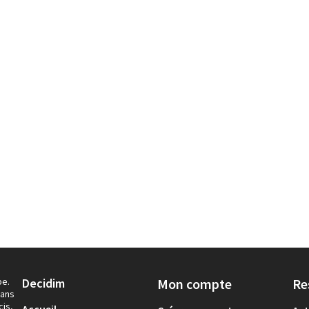
pe.
Decidim
Mon compte
Re
dans
cis,