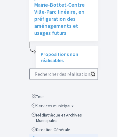
Mairie-Bottet-Centre
Ville-Parc linéaire, en
préfiguration des
aménagements et
usages futurs
Propositions non
réalisables
Rechercher des réalisations
Scope
Tous
Scope
Services municipaux
Scope
Médiathèque et Archives
Municipales
Scope
Direction Générale