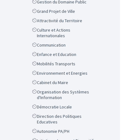
Scope
Gestion du Domaine Public
Scope
Grand Projet de Ville
Scope
Attractivité du Territoire
Scope
Culture et Actions
Internationales
Scope
Communication
Scope
Enfance et Education
Scope
Mobilités Transports
Scope
Environnement et Energies
Scope
Cabinet du Maire
Scope
Organisation des Systèmes
d'Information
Scope
Démocratie Locale
Scope
Direction des Politiques
Educatives
Scope
Autonomie PA/PH