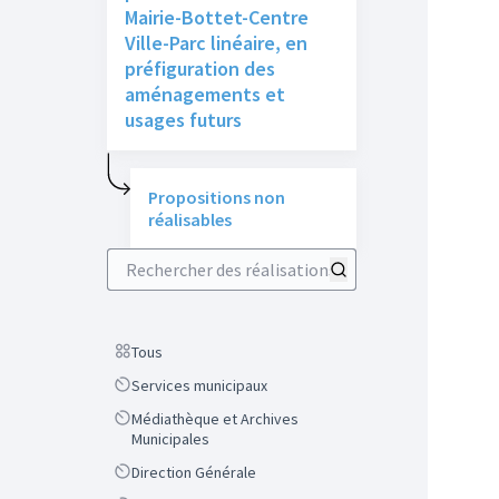
Mairie-Bottet-Centre
Ville-Parc linéaire, en
préfiguration des
aménagements et
usages futurs
Propositions non
réalisables
Rechercher des réalisations
Scope
Tous
Scope
Services municipaux
Scope
Médiathèque et Archives
Municipales
Scope
Direction Générale