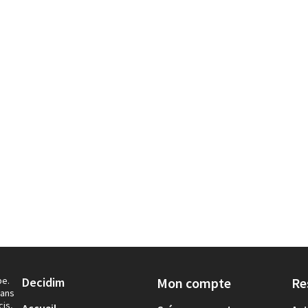
pe.
Decidim
Mon compte
Re
dans
cis,