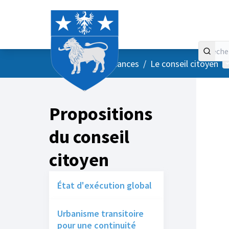
Accueil
Menu principal
M
/
Vos instances
/
Le conseil citoyen
Propositions
du conseil
citoyen
État d'exécution global
Urbanisme transitoire
pour une continuité