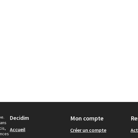
pe.
Decidim
Mon compte
Re
dans
cis,
Accueil
Créer un compte
Act
ances