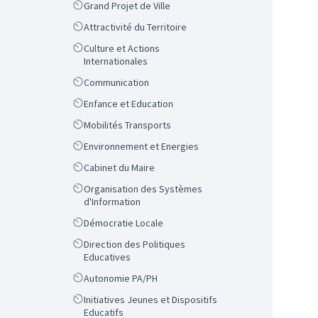
Scope
Grand Projet de Ville
Scope
Attractivité du Territoire
Scope
Culture et Actions
Internationales
Scope
Communication
Scope
Enfance et Education
Scope
Mobilités Transports
Scope
Environnement et Energies
Scope
Cabinet du Maire
Scope
Organisation des Systèmes
d'Information
Scope
Démocratie Locale
Scope
Direction des Politiques
Educatives
Scope
Autonomie PA/PH
Scope
Initiatives Jeunes et Dispositifs
Educatifs