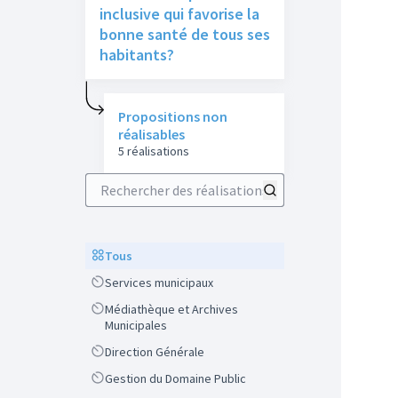
inclusive qui favorise la
bonne santé de tous ses
habitants?
Propositions non
réalisables
5 réalisations
Rechercher des réalisations
Scope
Tous
Scope
Services municipaux
Scope
Médiathèque et Archives
Municipales
Scope
Direction Générale
Scope
Gestion du Domaine Public