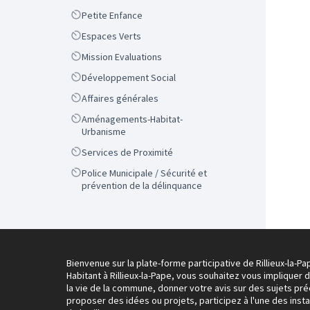
Scope
Petite Enfance
Scope
Espaces Verts
Scope
Mission Evaluations
Scope
Développement Social
Scope
Affaires générales
Scope
Aménagements-Habitat-
Urbanisme
Scope
Services de Proximité
Scope
Police Municipale / Sécurité et
prévention de la délinquance
Bienvenue sur la plate-forme participative de Rillieux-la-Pa
Habitant à Rillieux-la-Pape, vous souhaitez vous impliquer 
la vie de la commune, donner votre avis sur des sujets pré
proposer des idées ou projets, participez à l'une des inst