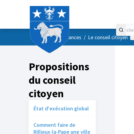
Accueil
Menu principal
M
/
Vos instances
/
Le conseil citoyen
Propositions
du conseil
citoyen
État d'exécution global
Comment faire de
Rillieux-la-Pape une ville