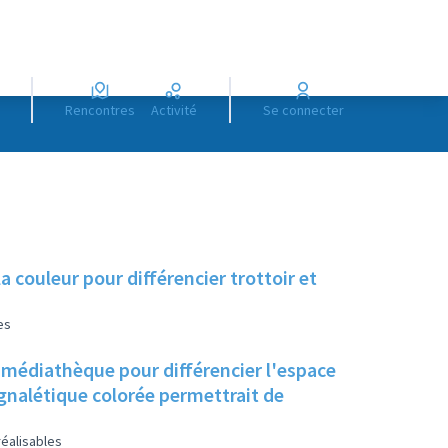
Rencontres
Activité
Se connecter
a couleur pour différencier trottoir et
es
a médiathèque pour différencier l'espace
ignalétique colorée permettrait de
réalisables