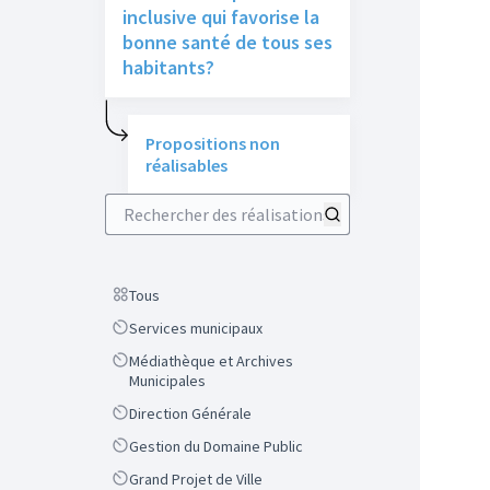
inclusive qui favorise la
bonne santé de tous ses
habitants?
Propositions non
réalisables
Rechercher des réalisations
Scope
Tous
Scope
Services municipaux
Scope
Médiathèque et Archives
Municipales
Scope
Direction Générale
Scope
Gestion du Domaine Public
Scope
Grand Projet de Ville