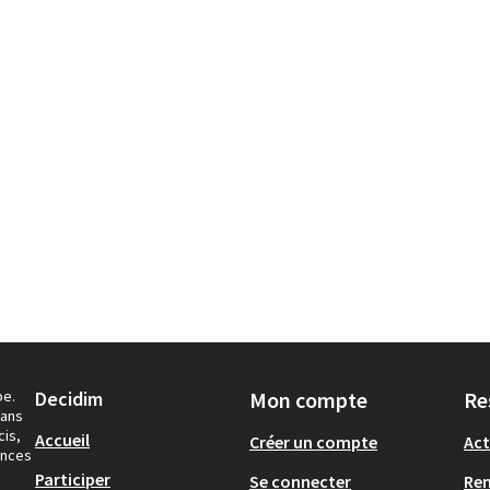
pe.
Decidim
Mon compte
Re
dans
cis,
Accueil
Créer un compte
Act
ances
Participer
Se connecter
Re