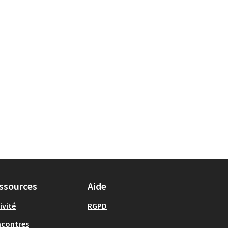
ssources
Aide
ivité
RGPD
ncontres