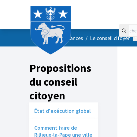
Accueil
Menu principal
M
/
Vos instances
/
Le conseil citoyen
Propositions
du conseil
citoyen
État d'exécution global
Comment faire de
Rillieux-la-Pape une ville