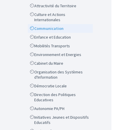
Scope
Attractivité du Territoire
Scope
Culture et Actions
Internationales
Scope
Communication
Scope
Enfance et Education
Scope
Mobilités Transports
Scope
Environnement et Energies
Scope
Cabinet du Maire
Scope
Organisation des Systèmes
d'Information
Scope
Démocratie Locale
Scope
Direction des Politiques
Educatives
Scope
Autonomie PA/PH
Scope
Initiatives Jeunes et Dispositifs
Educatifs