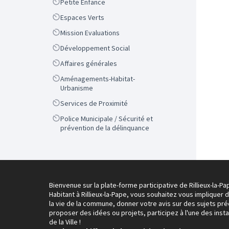
Scope
Petite Enfance
Scope
Espaces Verts
Scope
Mission Evaluations
Scope
Développement Social
Scope
Affaires générales
Scope
Aménagements-Habitat-
Urbanisme
Scope
Services de Proximité
Scope
Police Municipale / Sécurité et
prévention de la délinquance
Bienvenue sur la plate-forme participative de Rillieux-la-Pa
Habitant à Rillieux-la-Pape, vous souhaitez vous impliquer 
la vie de la commune, donner votre avis sur des sujets pré
proposer des idées ou projets, participez à l'une des inst
de la Ville !