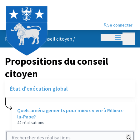
Se connecter
Menu princi
Menu p
Propositions du conseil citoyen
/
Propositions du conseil
citoyen
État d'exécution global
Quels aménagements pour mieux vivre à Rillieux-
la-Pape?
42 réalisations
Rechercher des réalisations