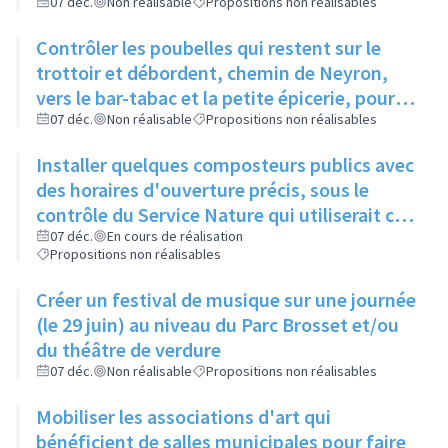
07 déc.
Non réalisable
Propositions non réalisables
Contrôler les poubelles qui restent sur le
trottoir et débordent, chemin de Neyron,
vers le bar-tabac et la petite épicerie, pour
qu'elles soient sorties la veille du ramassage
07 déc.
Non réalisable
Propositions non réalisables
Installer quelques composteurs publics avec
des horaires d'ouverture précis, sous le
contrôle du Service Nature qui utiliserait ce
compost pour l'entretien des espaces verts
07 déc.
En cours de réalisation
Propositions non réalisables
de la ville
Créer un festival de musique sur une journée
(le 29 juin) au niveau du Parc Brosset et/ou
du théâtre de verdure
07 déc.
Non réalisable
Propositions non réalisables
Mobiliser les associations d'art qui
bénéficient de salles municipales pour faire