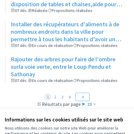
disposition de tables et chaises,aide pour
les demandes d'occupation du domaine
07 déc.
Réalisée
Propositions réalisées
public...), à une date fixe
Installer des récupérateurs d'aliments à de
nombreux endroits dans la ville pour
permettre à tous les habitants d'avoir un
bac à proximité, quelque soit son quartier
07 déc.
En cours de réalisation
Propositions réalisées
Rajouter des arbres pour faire de l'ombre
surla voie verte, entre le Loup Pendu et
Sathonay
07 déc.
En cours de réalisation
Propositions réalisées
1
2
3
4
Résultats par page :
25
Informations sur les cookies utilisés sur le site web
Nous utilisons des cookies sur notre site Web pour améliorer la
performance et les contenus du site. Les cookies nous permettent