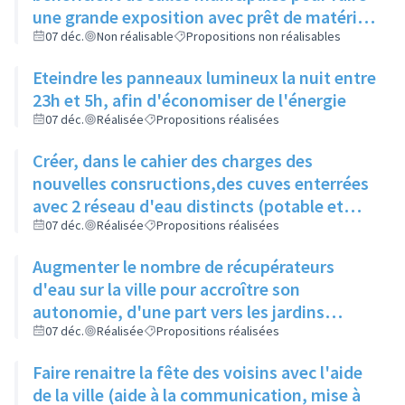
une grande exposition avec prêt de matériel
par la ville
07 déc.
Non réalisable
Propositions non réalisables
Eteindre les panneaux lumineux la nuit entre
23h et 5h, afin d'économiser de l'énergie
07 déc.
Réalisée
Propositions réalisées
Créer, dans le cahier des charges des
nouvelles consructions,des cuves enterrées
avec 2 réseau d'eau distincts (potable et
non potable)
07 déc.
Réalisée
Propositions réalisées
Augmenter le nombre de récupérateurs
d'eau sur la ville pour accroître son
autonomie, d'une part vers les jardins
partagés pour l'arrosage des plantations,
07 déc.
Réalisée
Propositions réalisées
d'autre part vers les bâtiments municipaux
Faire renaitre la fête des voisins avec l'aide
pour compléter la réserve actuellement
de la ville (aide à la communication, mise à
insuffisante