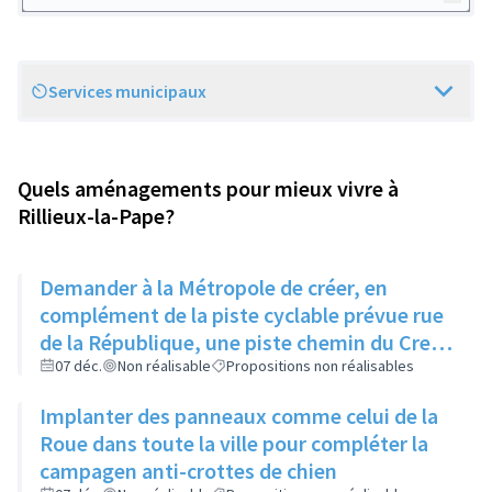
Services municipaux
Scope
Quels aménagements pour mieux vivre à
Rillieux-la-Pape?
Demander à la Métropole de créer, en
complément de la piste cyclable prévue rue
de la République, une piste chemin du Creux
qui se poursuivrait vers l'UVR TT, là où la
07 déc.
Non réalisable
Propositions non réalisables
majorité des cyclistes passent déjà
Implanter des panneaux comme celui de la
Roue dans toute la ville pour compléter la
campagen anti-crottes de chien