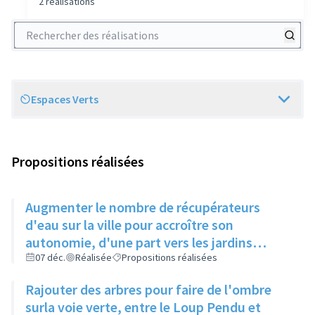
2 réalisations
Rechercher des réalisations
Espaces Verts
Scope
Propositions réalisées
Augmenter le nombre de récupérateurs
d'eau sur la ville pour accroître son
autonomie, d'une part vers les jardins
partagés pour l'arrosage des plantations,
07 déc.
Réalisée
Propositions réalisées
d'autre part vers les bâtiments municipaux
Rajouter des arbres pour faire de l'ombre
pour compléter la réserve actuellement
surla voie verte, entre le Loup Pendu et
insuffisante