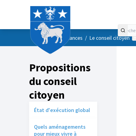
Accueil
Menu principal
M
/
Vos instances
/
Le conseil citoyen
Propositions
du conseil
citoyen
État d'exécution global
Quels aménagements
pour mieux vivre à