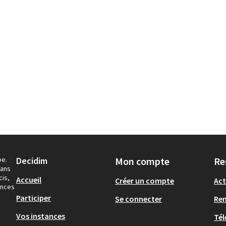
pe.
Decidim
Mon compte
Re
dans
cis,
Accueil
Créer un compte
Act
ances
Participer
Se connecter
Re
Vos instances
Tél