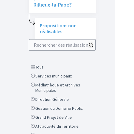
Rillieux-la-Pape?
Propositions non
réalisables
Rechercher des réalisations
Scope
Tous
Scope
Services municipaux
Scope
Médiathèque et Archives
Municipales
Scope
Direction Générale
Scope
Gestion du Domaine Public
Scope
Grand Projet de Ville
Scope
Attractivité du Territoire