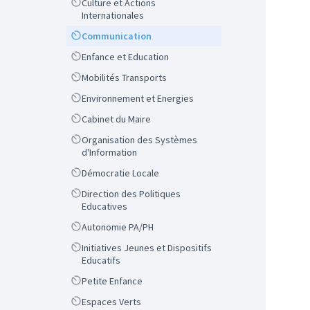
Scope
Culture et Actions
Internationales
Scope
Communication
Scope
Enfance et Education
Scope
Mobilités Transports
Scope
Environnement et Energies
Scope
Cabinet du Maire
Scope
Organisation des Systèmes
d'Information
Scope
Démocratie Locale
Scope
Direction des Politiques
Educatives
Scope
Autonomie PA/PH
Scope
Initiatives Jeunes et Dispositifs
Educatifs
Scope
Petite Enfance
Scope
Espaces Verts