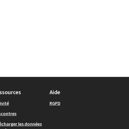
ssources
Aide
ivité
RGPD
ncontres
écharger les données