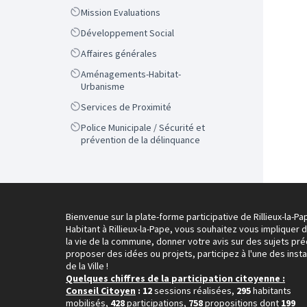
Scope
Mission Evaluations
Scope
Développement Social
Scope
Affaires générales
Scope
Aménagements-Habitat-
Urbanisme
Scope
Services de Proximité
Scope
Police Municipale / Sécurité et
prévention de la délinquance
Bienvenue sur la plate-forme participative de Rillieux-la-Pa
Habitant à Rillieux-la-Pape, vous souhaitez vous impliquer 
la vie de la commune, donner votre avis sur des sujets pré
proposer des idées ou projets, participez à l'une des inst
de la Ville !
Quelques chiffres de la participation citoyenne :
Conseil Citoyen
: 12
sessions réalisées,
295
habitants
mobilisés,
428
participations,
758
propositions dont
199