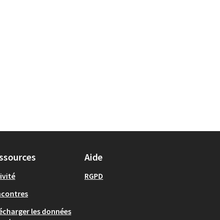
ssources
Aide
ivité
RGPD
ncontres
écharger les données