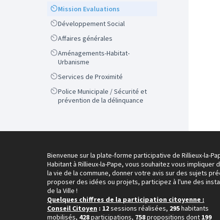
Scope
Mission Evaluations
Scope
Développement Social
Scope
Affaires générales
Scope
Aménagements-Habitat-
Urbanisme
Scope
Services de Proximité
Scope
Police Municipale / Sécurité et
prévention de la délinquance
Bienvenue sur la plate-forme participative de Rillieux-la-Pa
Habitant à Rillieux-la-Pape, vous souhaitez vous impliquer 
la vie de la commune, donner votre avis sur des sujets pré
proposer des idées ou projets, participez à l'une des inst
de la Ville !
Quelques chiffres de la participation citoyenne :
Conseil Citoyen
: 12
sessions réalisées,
295
habitants
mobilisés,
428
participations,
758
propositions dont
199