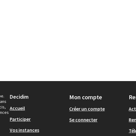
pe.
Decidim
Mon compte
Re
dans
cis,
Accueil
Créer un compte
Act
ances
Participer
Se connecter
Re
Vos instances
Tél