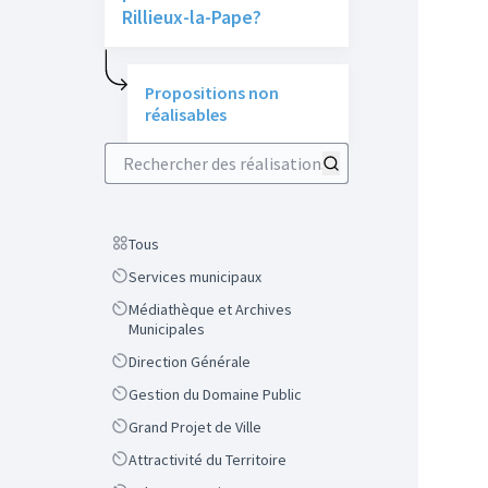
Rillieux-la-Pape?
Propositions non
réalisables
Rechercher des réalisations
Scope
Tous
Scope
Services municipaux
Scope
Médiathèque et Archives
Municipales
Scope
Direction Générale
Scope
Gestion du Domaine Public
Scope
Grand Projet de Ville
Scope
Attractivité du Territoire