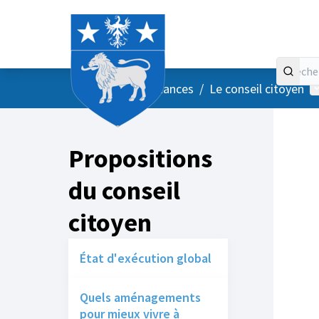
Accueil
Menu principal
M
/
Vos instances
/
Le conseil citoyen
Propositions
du conseil
citoyen
État d'exécution global
Quels aménagements
pour mieux vivre à