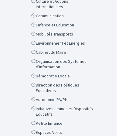
Scope
Culture et Actions
Internationales
Scope
Communication
Scope
Enfance et Education
Scope
Mobilités Transports
Scope
Environnement et Energies
Scope
Cabinet du Maire
Scope
Organisation des Systèmes
d'Information
Scope
Démocratie Locale
Scope
Direction des Politiques
Educatives
Scope
Autonomie PA/PH
Scope
Initiatives Jeunes et Dispositifs
Educatifs
Scope
Petite Enfance
Scope
Espaces Verts