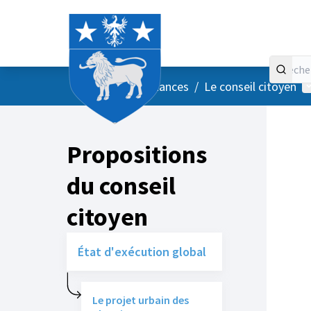
Accueil
Menu principal
M
/
Vos instances
/
Le conseil citoyen
Propositions
du conseil
citoyen
État d'exécution global
Le projet urbain des