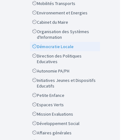
Scope
Mobilités Transports
Scope
Environnement et Energies
Scope
Cabinet du Maire
Scope
Organisation des Systèmes
d'Information
Scope
Démocratie Locale
Scope
Direction des Politiques
Educatives
Scope
Autonomie PA/PH
Scope
Initiatives Jeunes et Dispositifs
Educatifs
Scope
Petite Enfance
Scope
Espaces Verts
Scope
Mission Evaluations
Scope
Développement Social
Scope
Affaires générales