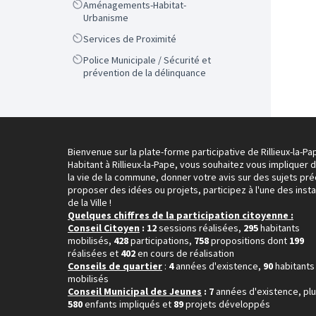
Scope
Aménagements-Habitat-
Urbanisme
Scope
Services de Proximité
Scope
Police Municipale / Sécurité et
prévention de la délinquance
Bienvenue sur la plate-forme participative de Rillieux-la-Pa
Habitant à Rillieux-la-Pape, vous souhaitez vous impliquer 
la vie de la commune, donner votre avis sur des sujets pré
proposer des idées ou projets, participez à l'une des inst
de la Ville !
Quelques chiffres de la participation citoyenne :
Conseil Citoyen
: 12
sessions réalisées,
295
habitants
mobilisés,
428
participations,
758
propositions dont
199
réalisées et
402
en cours de réalisation
Conseils de quartier
:
4
années d'existence,
90
habitants
mobilisés
Conseil Municipal des Jeunes
: 7
années d'existence, pl
580
enfants impliqués et
89
projets développés