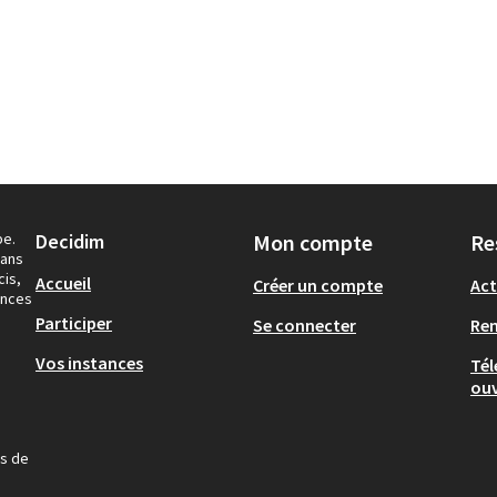
pe.
Decidim
Mon compte
Re
dans
cis,
Accueil
Créer un compte
Act
ances
Participer
Se connecter
Re
Vos instances
Tél
ouv
us de