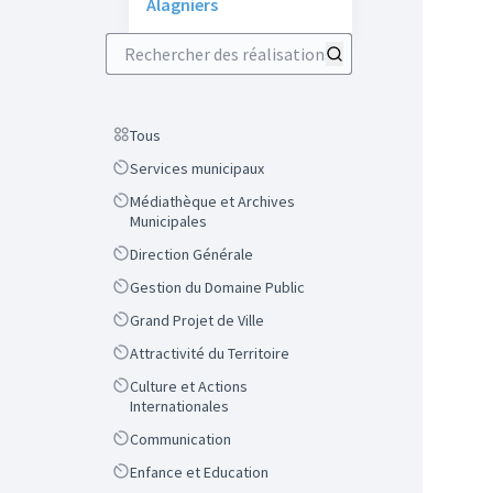
Alagniers
Rechercher des réalisations
Scope
Tous
Scope
Services municipaux
Scope
Médiathèque et Archives
Municipales
Scope
Direction Générale
Scope
Gestion du Domaine Public
Scope
Grand Projet de Ville
Scope
Attractivité du Territoire
Scope
Culture et Actions
Internationales
Scope
Communication
Scope
Enfance et Education