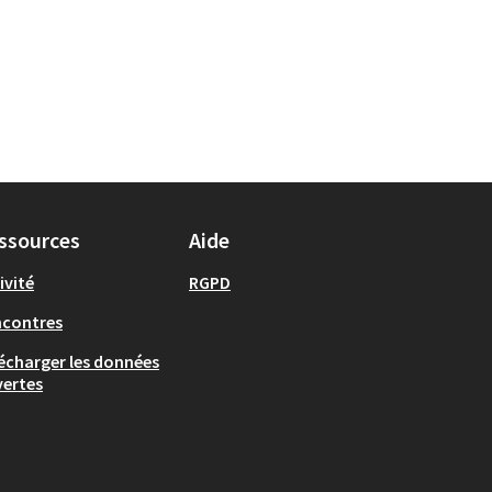
ssources
Aide
ivité
RGPD
ncontres
écharger les données
ertes