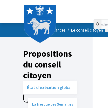
Accueil
Menu principal
M
/
Vos instances
/
Le conseil citoyen
Propositions
du conseil
citoyen
État d'exécution global
La fresque des Semailles