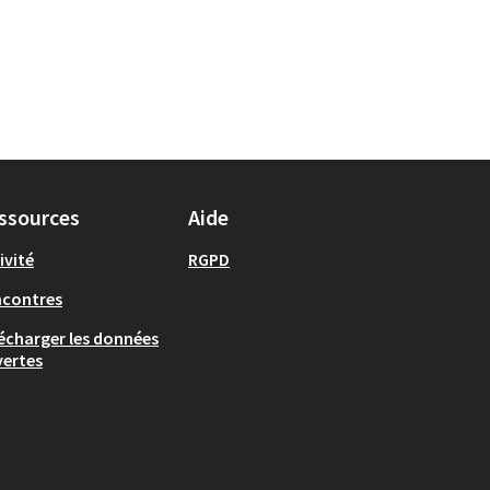
ssources
Aide
ivité
RGPD
ncontres
écharger les données
ertes