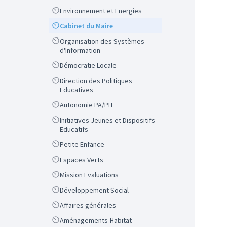
Scope
Environnement et Energies
Scope
Cabinet du Maire
Scope
Organisation des Systèmes
d'Information
Scope
Démocratie Locale
Scope
Direction des Politiques
Educatives
Scope
Autonomie PA/PH
Scope
Initiatives Jeunes et Dispositifs
Educatifs
Scope
Petite Enfance
Scope
Espaces Verts
Scope
Mission Evaluations
Scope
Développement Social
Scope
Affaires générales
Scope
Aménagements-Habitat-