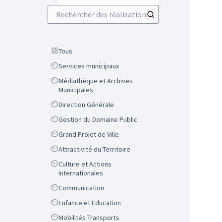
Rechercher des réalisations
Scope
Tous
Scope
Services municipaux
Scope
Médiathèque et Archives
Municipales
Scope
Direction Générale
Scope
Gestion du Domaine Public
Scope
Grand Projet de Ville
Scope
Attractivité du Territoire
Scope
Culture et Actions
Internationales
Scope
Communication
Scope
Enfance et Education
Scope
Mobilités Transports