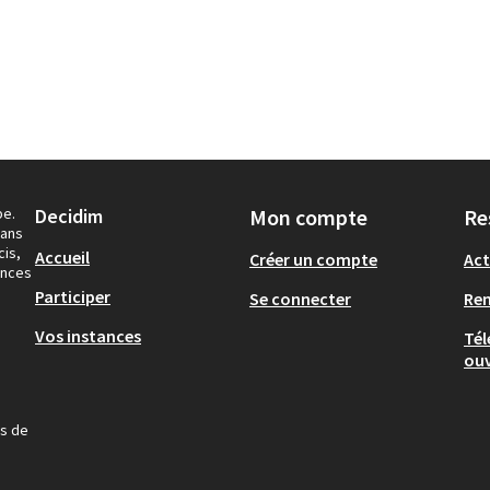
pe.
Decidim
Mon compte
Re
dans
cis,
Accueil
Créer un compte
Act
ances
Participer
Se connecter
Re
Vos instances
Tél
ouv
us de