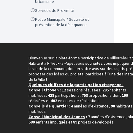
Urbanisme
Scope
Services de Proximité
Scope
Police Municipale / Sécurité et
prévention de la délinquance
Bienvenue sur la plate-forme participative de Rillieux-la-Pa
Habitant à Rillieux-la-Pape, vous souhaitez vous impliquer 
la vie de la commune, donner votre avis sur des sujets pré
proposer des idées ou projets, participez à l'une des inst
de la Ville !
Quelques chiffres de la participation citoyenne :
Conseil Citoyen
: 12
sessions réalisées,
295
habitants
mobilisés,
428
participations,
758
propositions dont
199
réalisées et
402
en cours de réalisation
Conseils de quartier
:
4
années d'existence,
90
habitants
mobilisés
Conseil Municipal des Jeunes
: 7
années d'existence, pl
580
enfants impliqués et
89
projets développés