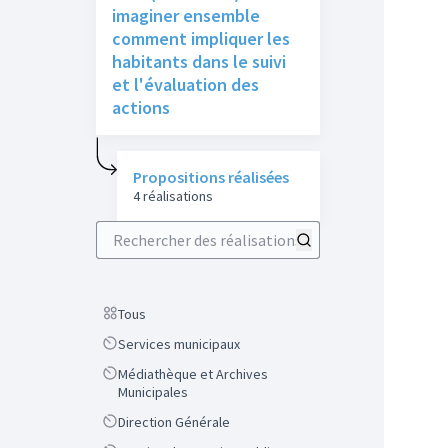
imaginer ensemble
comment impliquer les
habitants dans le suivi
et l'évaluation des
actions
Propositions réalisées
4 réalisations
Rechercher des réalisations
Scope
Tous
Scope
Services municipaux
Scope
Médiathèque et Archives
Municipales
Scope
Direction Générale