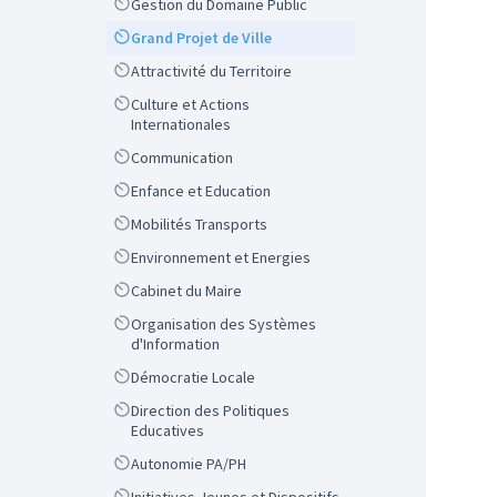
Scope
Gestion du Domaine Public
Scope
Grand Projet de Ville
Scope
Attractivité du Territoire
Scope
Culture et Actions
Internationales
Scope
Communication
Scope
Enfance et Education
Scope
Mobilités Transports
Scope
Environnement et Energies
Scope
Cabinet du Maire
Scope
Organisation des Systèmes
d'Information
Scope
Démocratie Locale
Scope
Direction des Politiques
Educatives
Scope
Autonomie PA/PH
Scope