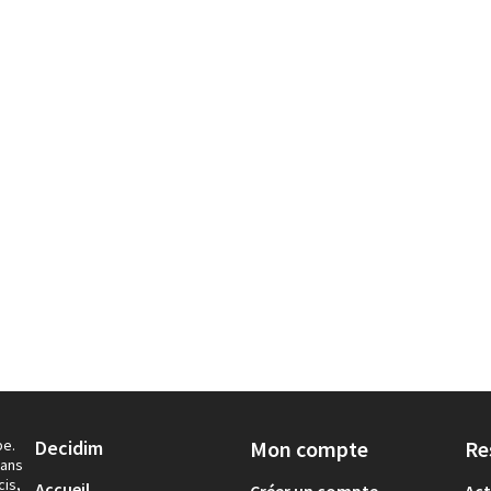
pe.
Decidim
Mon compte
Re
dans
cis,
Accueil