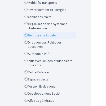
Scope
Mobilités Transports
Scope
Environnement et Energies
Scope
Cabinet du Maire
Scope
Organisation des Systèmes
d'Information
Scope
Démocratie Locale
Scope
Direction des Politiques
Educatives
Scope
Autonomie PA/PH
Scope
Initiatives Jeunes et Dispositifs
Educatifs
Scope
Petite Enfance
Scope
Espaces Verts
Scope
Mission Evaluations
Scope
Développement Social
Scope
Affaires générales