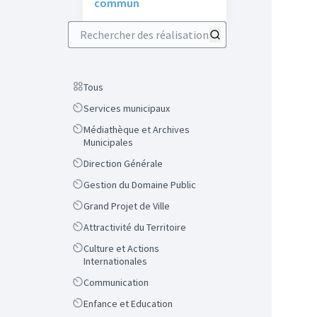
commun
Rechercher des réalisations
Scope
Tous
Scope
Services municipaux
Scope
Médiathèque et Archives
Municipales
Scope
Direction Générale
Scope
Gestion du Domaine Public
Scope
Grand Projet de Ville
Scope
Attractivité du Territoire
Scope
Culture et Actions
Internationales
Scope
Communication
Scope
Enfance et Education