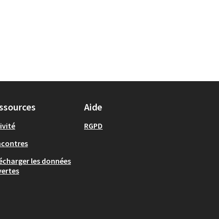
ssources
Aide
ivité
RGPD
ncontres
écharger les données
ertes