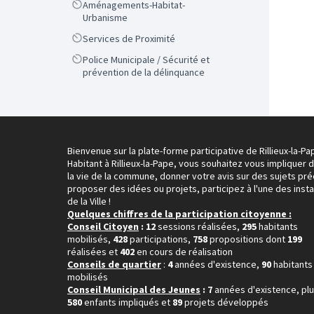
Scope
Aménagements-Habitat-
Urbanisme
Scope
Services de Proximité
Scope
Police Municipale / Sécurité et
prévention de la délinquance
Bienvenue sur la plate-forme participative de Rillieux-la-Pa
Habitant à Rillieux-la-Pape, vous souhaitez vous impliquer 
la vie de la commune, donner votre avis sur des sujets pré
proposer des idées ou projets, participez à l'une des inst
de la Ville !
Quelques chiffres de la participation citoyenne :
Conseil Citoyen
: 12
sessions réalisées,
295
habitants
mobilisés,
428
participations,
758
propositions dont
199
réalisées et
402
en cours de réalisation
Conseils de quartier
:
4
années d'existence,
90
habitants
mobilisés
Conseil Municipal des Jeunes
: 7
années d'existence, pl
580
enfants impliqués et
89
projets développés