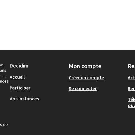
pe.
Decidim
Mon compte
Re
dans
cis,
Accueil
Créer un compte
Act
ances
Participer
Se connecter
Re
Vos instances
Tél
ouv
us de