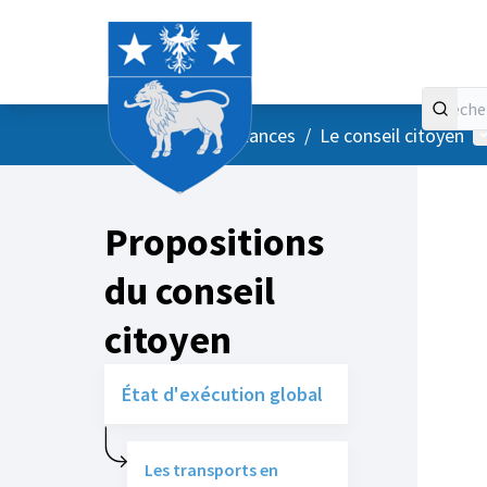
Accueil
Menu principal
M
/
Vos instances
/
Le conseil citoyen
Propositions
du conseil
citoyen
État d'exécution global
Les transports en