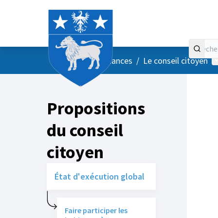
Accueil
Menu principal
M
/
Vos instances
/
Le conseil citoyen
Propositions
du conseil
citoyen
État d'exécution global
Faire participer les