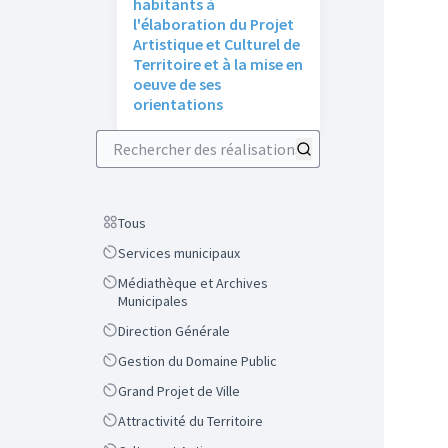
habitants à
l'élaboration du Projet
Artistique et Culturel de
Territoire et à la mise en
oeuve de ses
orientations
Rechercher des réalisations
Scope
Tous
Scope
Services municipaux
Scope
Médiathèque et Archives
Municipales
Scope
Direction Générale
Scope
Gestion du Domaine Public
Scope
Grand Projet de Ville
Scope
Attractivité du Territoire