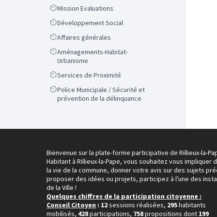
Scope
Mission Evaluations
Scope
Développement Social
Scope
Affaires générales
Scope
Aménagements-Habitat-
Urbanisme
Scope
Services de Proximité
Scope
Police Municipale / Sécurité et
prévention de la délinquance
Bienvenue sur la plate-forme participative de Rillieux-la-Pa
Habitant à Rillieux-la-Pape, vous souhaitez vous impliquer 
la vie de la commune, donner votre avis sur des sujets pré
proposer des idées ou projets, participez à l'une des inst
de la Ville !
Quelques chiffres de la participation citoyenne :
Conseil Citoyen
: 12
sessions réalisées,
295
habitants
mobilisés,
428
participations,
758
propositions dont
199