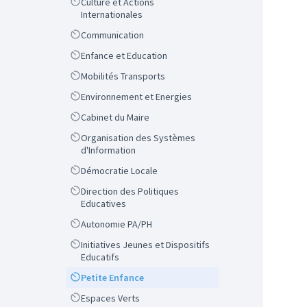
Scope
Culture et Actions
Internationales
Scope
Communication
Scope
Enfance et Education
Scope
Mobilités Transports
Scope
Environnement et Energies
Scope
Cabinet du Maire
Scope
Organisation des Systèmes
d'Information
Scope
Démocratie Locale
Scope
Direction des Politiques
Educatives
Scope
Autonomie PA/PH
Scope
Initiatives Jeunes et Dispositifs
Educatifs
Scope
Petite Enfance
Scope
Espaces Verts