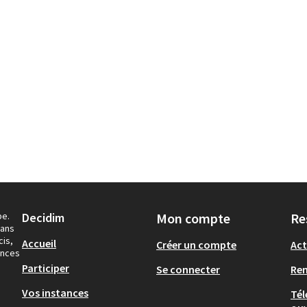
pe.
Decidim
Mon compte
Re
dans
cis,
Accueil
Créer un compte
Act
ances
Participer
Se connecter
Re
Vos instances
Tél