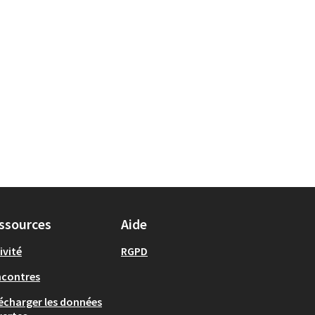
ssources
Aide
ivité
RGPD
ncontres
écharger les données