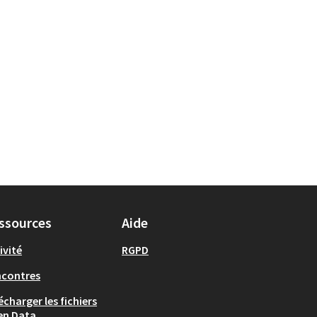
ssources
Aide
ivité
RGPD
ncontres
écharger les fichiers
en Data