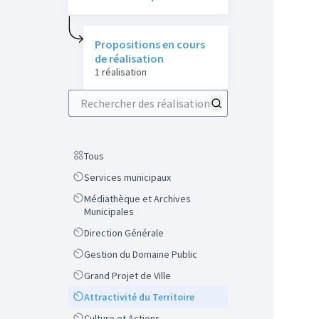
Propositions en cours
de réalisation
1 réalisation
Rechercher des réalisations
Scope
Tous
Scope
Services municipaux
Scope
Médiathèque et Archives
Municipales
Scope
Direction Générale
Scope
Gestion du Domaine Public
Scope
Grand Projet de Ville
Scope
Attractivité du Territoire
Scope
Culture et Actions