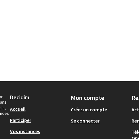
pe.
Decidim
Mon compte
Re
dans
cis,
Accueil
Créer un compte
Act
ances
Participer
Se connecter
Re
Vos instances
Tél
Op