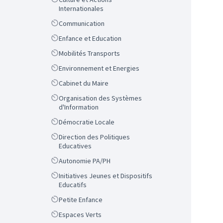
Internationales
Scope
Communication
Scope
Enfance et Education
Scope
Mobilités Transports
Scope
Environnement et Energies
Scope
Cabinet du Maire
Scope
Organisation des Systèmes
d'Information
Scope
Démocratie Locale
Scope
Direction des Politiques
Educatives
Scope
Autonomie PA/PH
Scope
Initiatives Jeunes et Dispositifs
Educatifs
Scope
Petite Enfance
Scope
Espaces Verts