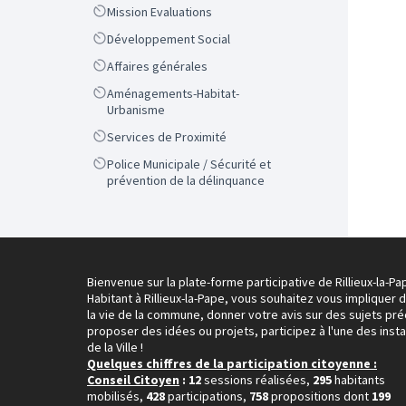
Scope
Mission Evaluations
Scope
Développement Social
Scope
Affaires générales
Scope
Aménagements-Habitat-
Urbanisme
Scope
Services de Proximité
Scope
Police Municipale / Sécurité et
prévention de la délinquance
Bienvenue sur la plate-forme participative de Rillieux-la-Pa
Habitant à Rillieux-la-Pape, vous souhaitez vous impliquer 
la vie de la commune, donner votre avis sur des sujets pré
proposer des idées ou projets, participez à l'une des inst
de la Ville !
Quelques chiffres de la participation citoyenne :
Conseil Citoyen
: 12
sessions réalisées,
295
habitants
mobilisés,
428
participations,
758
propositions dont
199