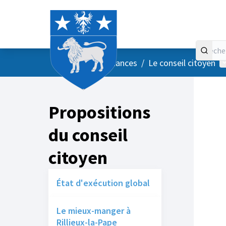
Accueil
Menu principal
M
/
Vos instances
/
Le conseil citoyen
Propositions
du conseil
citoyen
État d'exécution global
Le mieux-manger à
Rillieux-la-Pape