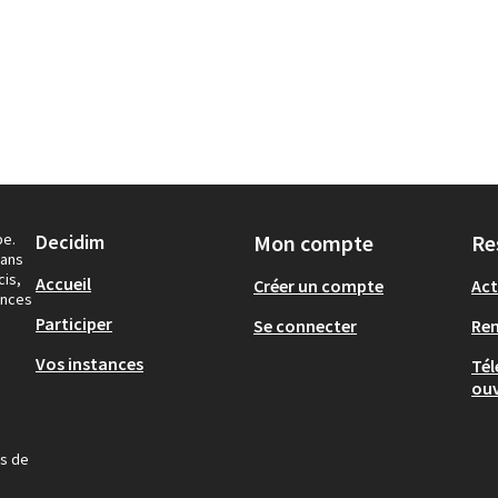
pe.
Decidim
Mon compte
Re
dans
cis,
Accueil
Créer un compte
Act
ances
Participer
Se connecter
Re
Vos instances
Tél
ouv
us de