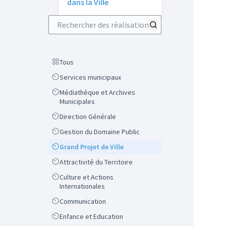
dans la Ville
Rechercher des réalisations
Scope
Tous
Scope
Services municipaux
Scope
Médiathèque et Archives
Municipales
Scope
Direction Générale
Scope
Gestion du Domaine Public
Scope
Grand Projet de Ville
Scope
Attractivité du Territoire
Scope
Culture et Actions
Internationales
Scope
Communication
Scope
Enfance et Education