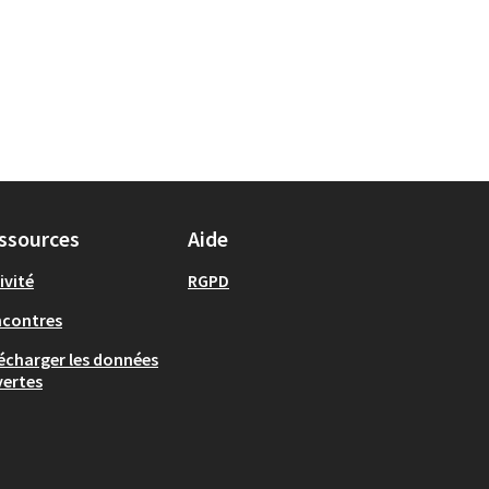
ssources
Aide
ivité
RGPD
ncontres
écharger les données
ertes