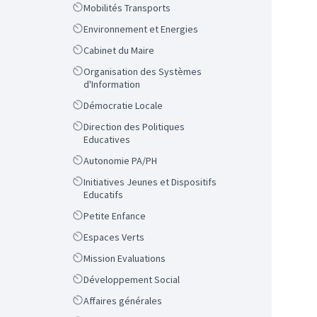
Scope
Mobilités Transports
Scope
Environnement et Energies
Scope
Cabinet du Maire
Scope
Organisation des Systèmes
d'Information
Scope
Démocratie Locale
Scope
Direction des Politiques
Educatives
Scope
Autonomie PA/PH
Scope
Initiatives Jeunes et Dispositifs
Educatifs
Scope
Petite Enfance
Scope
Espaces Verts
Scope
Mission Evaluations
Scope
Développement Social
Scope
Affaires générales