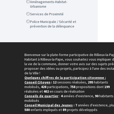
Scope
Aménagements-Habitat-
Urbanisme
Scope
Services de Proximité
Scope
Police Municipale / Sécurité et
prévention de la délinquance
Bienvenue sur la plate-forme participative de Rillieux-la-Pa
Habitant à Rillieux-la-Pape, vous souhaitez vous impliquer 
la vie de la commune, donner votre avis sur des sujets pré
proposer des idées ou projets, participez à l'une des inst
de la Ville !
Quelques chiffres de la participation citoyenne :
Conseil Citoyen
: 12
sessions réalisées,
295
habitants
mobilisés,
428
participations,
758
propositions dont
199
réalisées et
402
en cours de réalisation
Conseils de quartier
:
4
années d'existence,
90
habitants
mobilisés
Conseil Municipal des Jeunes
: 7
années d'existence, pl
580
enfants impliqués et
89
projets développés