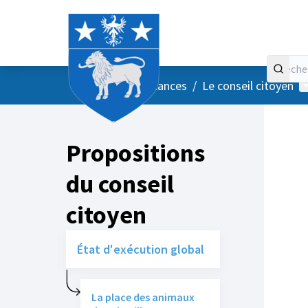
Accueil
Menu principal
M
/
Vos instances
/
Le conseil citoyen
Propositions
du conseil
citoyen
État d'exécution global
La place des animaux