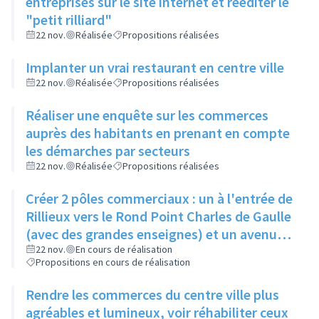
entreprises sur le site internet et rééditer le
"petit rilliard"
22 nov.
Réalisée
Propositions réalisées
Implanter un vrai restaurant en centre ville
22 nov.
Réalisée
Propositions réalisées
Réaliser une enquête sur les commerces
auprès des habitants en prenant en compte
les démarches par secteurs
22 nov.
Réalisée
Propositions réalisées
Créer 2 pôles commerciaux : un à l'entrée de
Rillieux vers le Rond Point Charles de Gaulle
(avec des grandes enseignes) et un avenue
de l'Europe (avec commerces spécifiques).
22 nov.
En cours de réalisation
Propositions en cours de réalisation
Entre les 2, créer un cheminement agréable
avec une signalétique forte.
Rendre les commerces du centre ville plus
agréables et lumineux, voir réhabiliter ceux