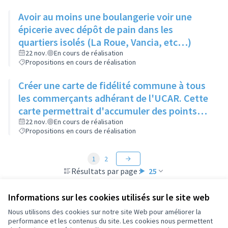
Avoir au moins une boulangerie voir une
épicerie avec dépôt de pain dans les
quartiers isolés (La Roue, Vancia, etc…)
22 nov.
En cours de réalisation
Propositions en cours de réalisation
Créer une carte de fidélité commune à tous
les commerçants adhérant de l'UCAR. Cette
carte permettrait d'accumuler des points
qui se concrétiseraient par un chèque virtuel
22 nov.
En cours de réalisation
Propositions en cours de réalisation
utilisable dans n'importe lequel de ces
magasins
1
2
Résultats par page :
25
Informations sur les cookies utilisés sur le site web
Nous utilisons des cookies sur notre site Web pour améliorer la
performance et les contenus du site. Les cookies nous permettent
Conditions d'utilisation