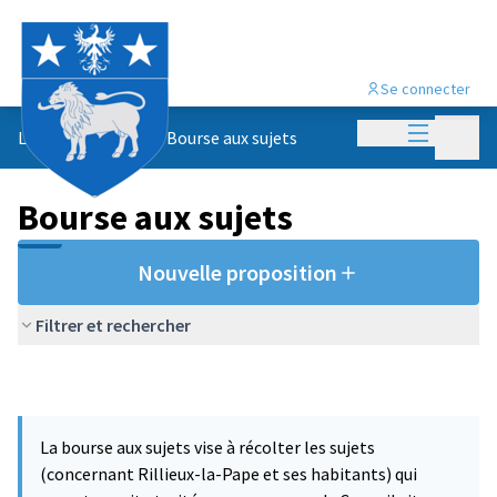
Se connecter
Menu princi
Menu p
Le conseil citoyen
/
Bourse aux sujets
Bourse aux sujets
Nouvelle proposition
Filtrer et rechercher
La bourse aux sujets vise à récolter les sujets
(concernant Rillieux-la-Pape et ses habitants) qui