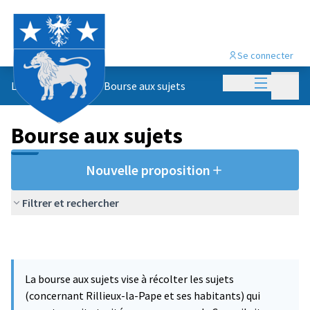
Se connecter
Menu princi
Menu p
Le conseil citoyen
/
Bourse aux sujets
Bourse aux sujets
Nouvelle proposition
Filtrer et rechercher
La bourse aux sujets vise à récolter les sujets
(concernant Rillieux-la-Pape et ses habitants) qui