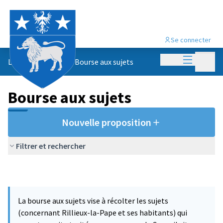
Se connecter
Menu princi
Menu p
Le conseil citoyen
/
Bourse aux sujets
Bourse aux sujets
Nouvelle proposition
Filtrer et rechercher
La bourse aux sujets vise à récolter les sujets
(concernant Rillieux-la-Pape et ses habitants) qui