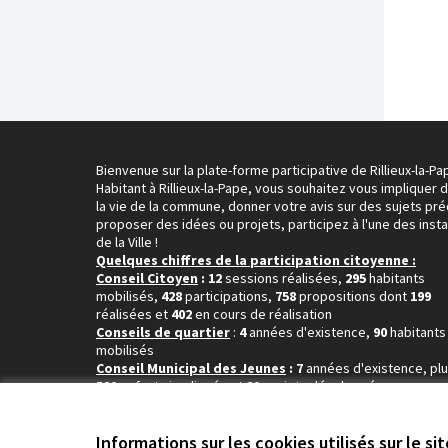
Bienvenue sur la plate-forme participative de Rillieux-la-Pa
Habitant à Rillieux-la-Pape, vous souhaitez vous impliquer 
la vie de la commune, donner votre avis sur des sujets pré
proposer des idées ou projets, participez à l'une des inst
de la Ville !
Quelques chiffres de la participation citoyenne :
Conseil Citoyen
: 12
sessions réalisées,
295
habitants
mobilisés,
428
participations,
758
propositions dont
199
réalisées et
402
en cours de réalisation
Conseils de quartier
:
4
années d'existence,
90
habitants
mobilisés
Conseil Municipal des Jeunes
: 7
années d'existence, pl
580
enfants impliqués et
89
projets développés
Informations sur les cookies utilisés sur le si