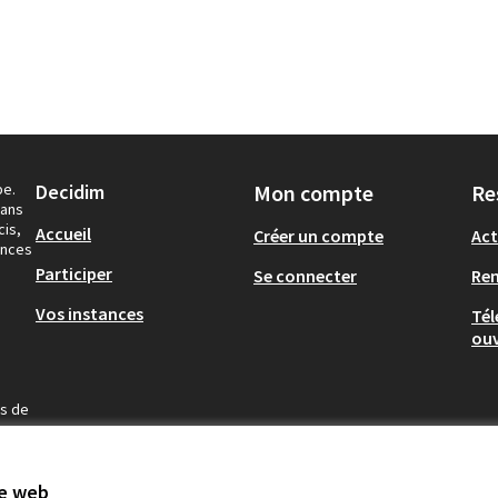
pe.
Decidim
Mon compte
Re
dans
cis,
Accueil
Créer un compte
Act
ances
Participer
Se connecter
Re
Vos instances
Tél
ouv
us de
te web