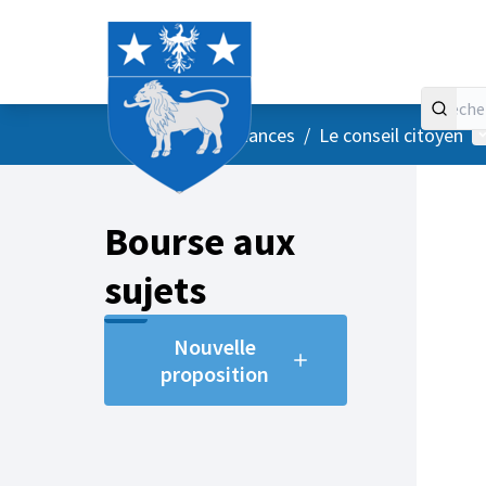
Accueil
Menu principal
M
/
Vos instances
/
Le conseil citoyen
Bourse aux
sujets
Nouvelle
proposition