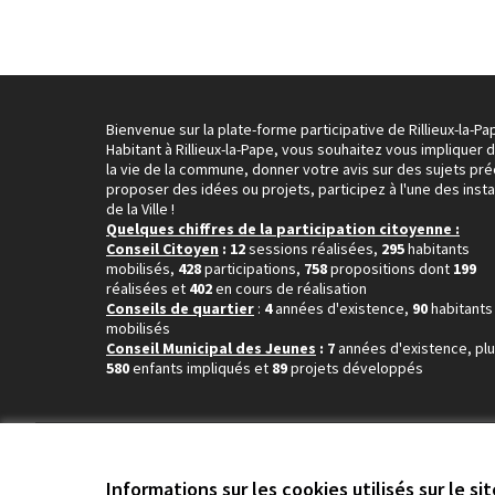
Bienvenue sur la plate-forme participative de Rillieux-la-Pa
Habitant à Rillieux-la-Pape, vous souhaitez vous impliquer 
la vie de la commune, donner votre avis sur des sujets pré
proposer des idées ou projets, participez à l'une des inst
de la Ville !
Quelques chiffres de la participation citoyenne :
Conseil Citoyen
: 12
sessions réalisées,
295
habitants
mobilisés,
428
participations,
758
propositions dont
199
réalisées et
402
en cours de réalisation
Conseils de quartier
:
4
années d'existence,
90
habitants
mobilisés
Conseil Municipal des Jeunes
: 7
années d'existence, pl
580
enfants impliqués et
89
projets développés
Conditions d'utilisation
Paramètres des cookies
Informations sur les cookies utilisés sur le si