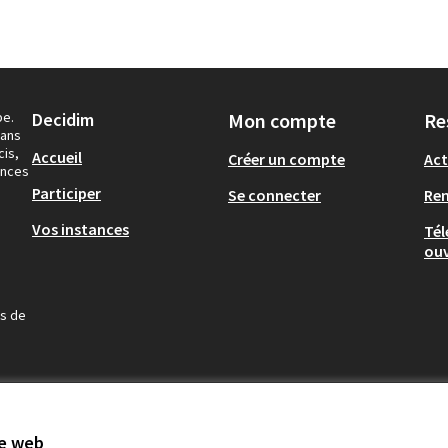
pe.
Decidim
Mon compte
Re
dans
cis,
Accueil
Créer un compte
Act
ances
Participer
Se connecter
Re
Vos instances
Tél
ouv
us de
te web