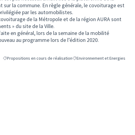
 sur la commune. En règle générale, le covoiturage est
ivilégiée par les automobilistes.
 covoiturage de la Métropole et de la région AURA sont
nts » du site de la Ville.
ite en général, lors de la semaine de la mobilité
nouveau au programme lors de l’édition 2020.
Propositions en cours de réalisation
Environnement et Energies
Filtrer les résultats de la catégorie : Propositions en cours de réalisation
Filtrer les résultats pour le secte