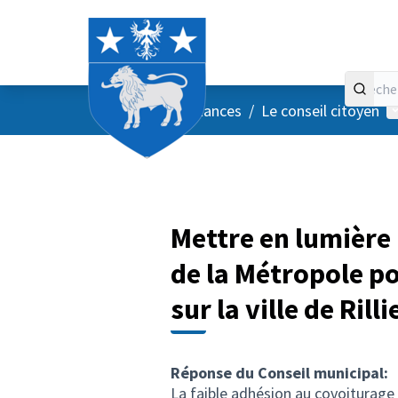
Accueil
Menu principal
M
/
Vos instances
/
Le conseil citoyen
Mettre en lumière
de la Métropole p
sur la ville de Rill
Réponse du Conseil municipal:
La faible adhésion au covoiturage 