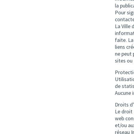
la publi
Pour sig
contacte
La Ville
informati
faite. L
liens cré
ne peut 
sites ou
Protecti
Utilisat
de stati
Aucune i
Droits d
Le droit
web cons
et/ou au
réseau I