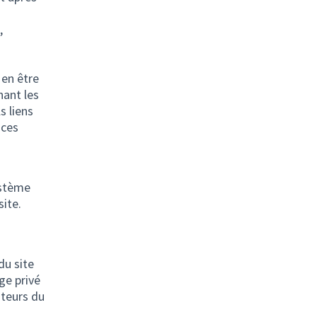
,
 en être
nant les
s liens
 ces
ystème
ite.
du site
ge privé
ateurs du