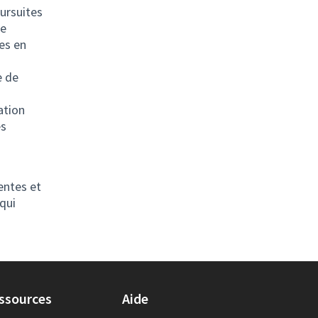
oursuites
le
es en
e de
ation
es
entes et
qui
ssources
Aide