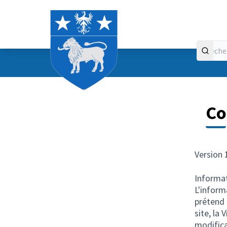
Accueil
Menu principal
Co
Version 
Informat
L'inform
prétend 
site, la 
modifica