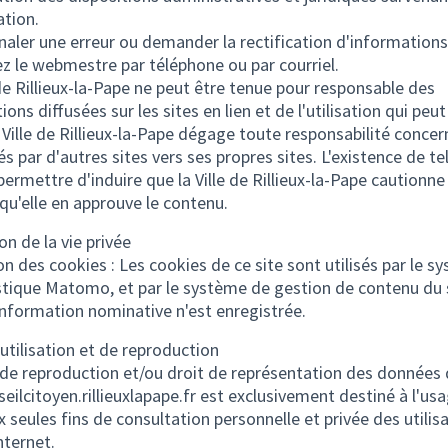
cation.
naler une erreur ou demander la rectification d'informations
z le webmestre par téléphone ou par courriel.
 de Rillieux-la-Pape ne peut être tenue pour responsable des
ons diffusées sur les sites en lien et de l'utilisation qui peut
a Ville de Rillieux-la-Pape dégage toute responsabilité concer
és par d'autres sites vers ses propres sites. L'existence de tel
permettre d'induire que la Ville de Rillieux-la-Pape cautionne
 qu'elle en approuve le contenu.
on de la vie privée
ion des cookies : Les cookies de ce site sont utilisés par le s
stique Matomo, et par le système de gestion de contenu du s
nformation nominative n'est enregistrée.
'utilisation et de reproduction
 de reproduction et/ou droit de représentation des données 
eilcitoyen.rillieuxlapape.fr est exclusivement destiné à l'usa
x seules fins de consultation personnelle et privée des utilis
nternet.