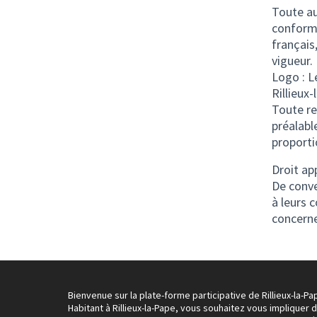
Toute au
conformé
français
vigueur.
Logo : Le
Rillieux-
Toute re
préalabl
proporti
Droit ap
De conve
à leurs 
concerne
Bienvenue sur la plate-forme participative de Rillieux-la-Pa
Habitant à Rillieux-la-Pape, vous souhaitez vous impliquer 