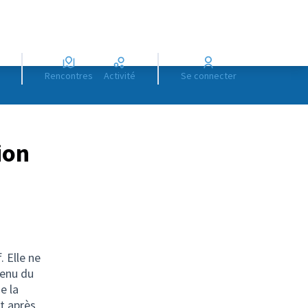
Rencontres
Activité
Se connecter
ion
. Elle ne
tenu du
e la
t après