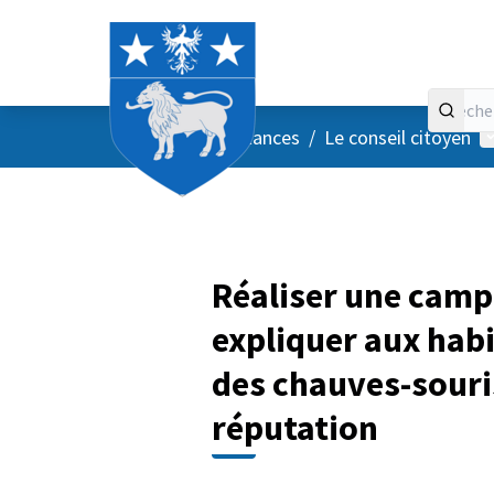
Accueil
Menu principal
M
/
Vos instances
/
Le conseil citoyen
Réaliser une camp
expliquer aux habi
des chauves-souri
réputation