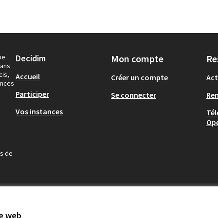
pe.
Decidim
Mon compte
Re
dans
cis,
Accueil
Créer un compte
Act
ances
Participer
Se connecter
Re
Vos instances
Tél
Op
us de
te web