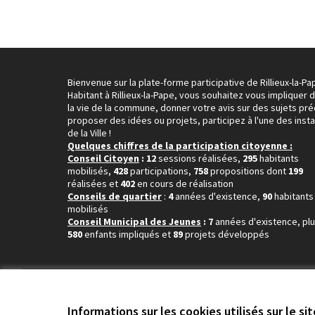
Bienvenue sur la plate-forme participative de Rillieux-la-Pa
Habitant à Rillieux-la-Pape, vous souhaitez vous impliquer 
la vie de la commune, donner votre avis sur des sujets pré
proposer des idées ou projets, participez à l'une des inst
de la Ville !
Quelques chiffres de la participation citoyenne :
Conseil Citoyen
: 12
sessions réalisées,
295
habitants
mobilisés,
428
participations,
758
propositions dont
199
réalisées et
402
en cours de réalisation
Conseils de quartier
:
4
années d'existence,
90
habitants
mobilisés
Conseil Municipal des Jeunes
: 7
années d'existence, pl
580
enfants impliqués et
89
projets développés
Conditions d'utilisation
Paramètres des cookies
Informations sur les cookies utilisés sur le si