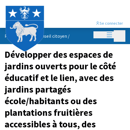
Se connecter
Menu princi
Menu p
Propositions du conseil citoyen
/
Développer des espaces de
jardins ouverts pour le côté
éducatif et le lien, avec des
jardins partagés
école/habitants ou des
plantations fruitières
accessibles à tous, des