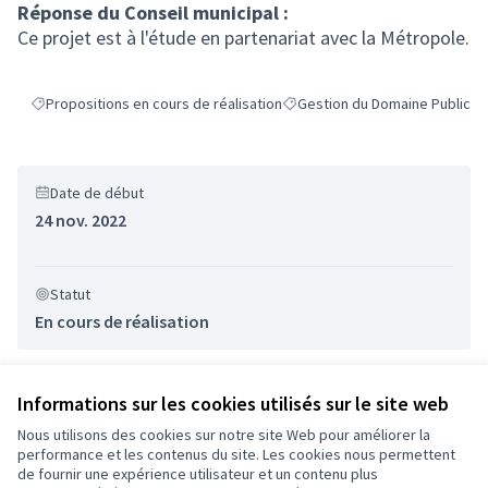
Réponse du Conseil municipal :
Ce projet est à l'étude en partenariat avec la Métropole.
Propositions en cours de réalisation
Gestion du Domaine Public
Filtrer les résultats de la catégorie : Propositions en cours de réalisat
Filtrer les résultats pour le se
Date de début
24 nov. 2022
Statut
En cours de réalisation
Informations sur les cookies utilisés sur le site web
Nous utilisons des cookies sur notre site Web pour améliorer la
performance et les contenus du site. Les cookies nous permettent
Conditions d'utilisation
de fournir une expérience utilisateur et un contenu plus
Paramètres des cookies