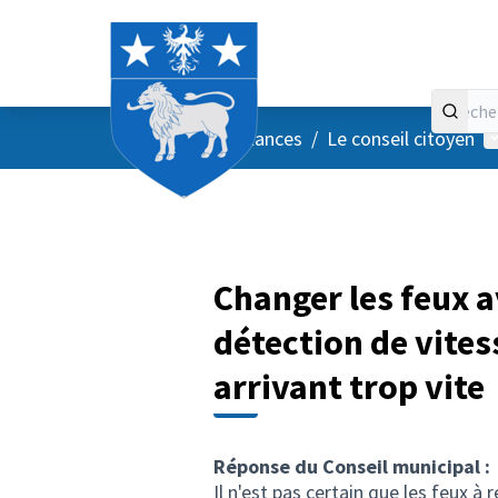
Accueil
Menu principal
M
/
Vos instances
/
Le conseil citoyen
Changer les feux a
détection de vites
arrivant trop vite
Réponse du Conseil municipal :
Il n'est pas certain que les feux 