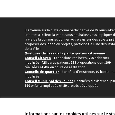
Bienvenue sur la plate-forme participative de Rillieux-la-Pa
Habitant à Rillieux-la-Pape, vous souhaitez vous impliquer 
la vie de la commune, donner votre avis sur des sujets pré
proposer des idées ou projets, participez à l'une des inst
de la Ville !
Quelques chiffres de la participation citoyenne :
Conseil Citoyen
: 12
sessions réalisées,
295
habitants
mobilisés,
428
participations,
758
propositions dont
199
réalisées et
402
en cours de réalisation
Conseils de quartier
:
4
années d'existence,
90
habitants
mobilisés
Conseil Municipal des Jeunes
: 7
années d'existence, pl
580
enfants impliqués et
89
projets développés
Conditions d'utilisation
Paramètres des cookies
Informations sur les cookies utilisés sur le si