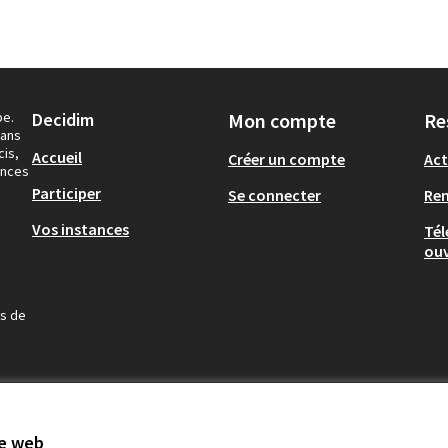
pe.
Decidim
Mon compte
Re
dans
cis,
Accueil
Créer un compte
Act
ances
Participer
Se connecter
Re
Vos instances
Tél
ouv
us de
te web