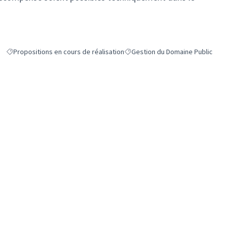
Propositions en cours de réalisation
Gestion du Domaine Public
Filtrer les résultats de la catégorie : Propositions en cours de réalisation
Filtrer les résultats pour le secte