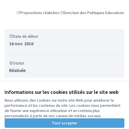
Propositions réalisées
Direction des Politiques Educatives
Filtrer les résultats de la catégorie : Propositions réalisées
Filtrer les résultats pour le secteur : Di
Date de début
16 nov. 2016
Statut
Réalisée
Informations sur les cookies utilisés sur le site web
Nous utilisons des cookies sur notre site Web pour améliorer la
performance et les contenus du site. Les cookies nous permettent
Conditions d'utilisation
de fournir une expérience utilisateur et un contenu plus
Paramètres des cookies
personnalisés à partir de nos canaux de médias sociaux.
Tout accepter