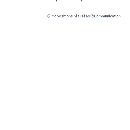
Propositions réalisées
Communication
Filtrer les résultats de la catégorie : Propositio
Filtrer les résultats p