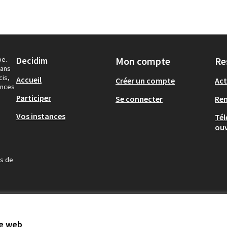
pe.
Decidim
Mon compte
Re
dans
cis,
Accueil
Créer un compte
Act
ances
Participer
Se connecter
Re
Vos instances
Tél
ouv
us de
te web