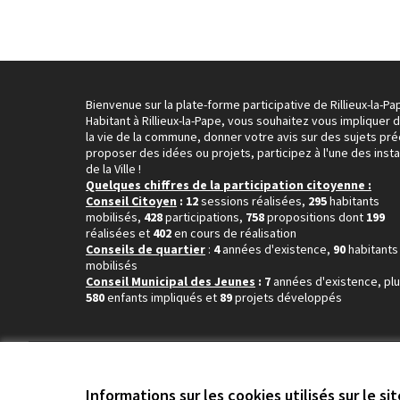
Bienvenue sur la plate-forme participative de Rillieux-la-Pa
Habitant à Rillieux-la-Pape, vous souhaitez vous impliquer 
la vie de la commune, donner votre avis sur des sujets pré
proposer des idées ou projets, participez à l'une des inst
de la Ville !
Quelques chiffres de la participation citoyenne :
Conseil Citoyen
: 12
sessions réalisées,
295
habitants
mobilisés,
428
participations,
758
propositions dont
199
réalisées et
402
en cours de réalisation
Conseils de quartier
:
4
années d'existence,
90
habitants
mobilisés
Conseil Municipal des Jeunes
: 7
années d'existence, pl
580
enfants impliqués et
89
projets développés
Conditions d'utilisation
Paramètres des cookies
Informations sur les cookies utilisés sur le si