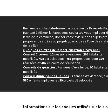
Bienvenue sur la plate-forme participative de Rillieux-la-Pa
Habitant à Rillieux-la-Pape, vous souhaitez vous impliquer 
la vie de la commune, donner votre avis sur des sujets pré
proposer des idées ou projets, participez à l'une des inst
de la Ville !
Quelques chiffres de la participation citoyenne :
Conseil Citoyen
: 12
sessions réalisées,
295
habitants
mobilisés,
428
participations,
758
propositions dont
199
réalisées et
402
en cours de réalisation
Conseils de quartier
:
4
années d'existence,
90
habitants
mobilisés
Conseil Municipal des Jeunes
: 7
années d'existence, pl
580
enfants impliqués et
89
projets développés
Conditions d'utilisation
Paramètres des cookies
Informations sur les cookies utilisés sur le si