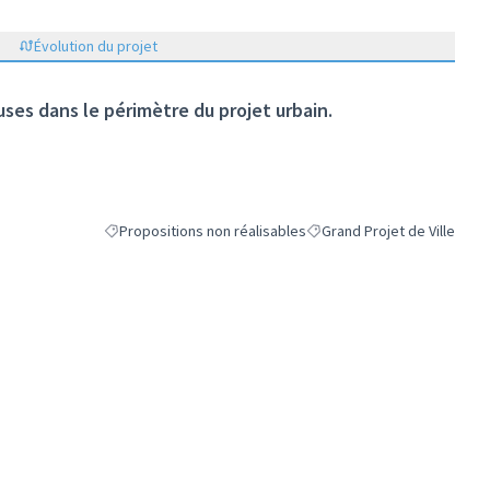
Évolution du projet
uses dans le périmètre du projet urbain.
Propositions non réalisables
Grand Projet de Ville
Filtrer les résultats de la catégorie : Propositions non réali
Filtrer les résultats pour le 