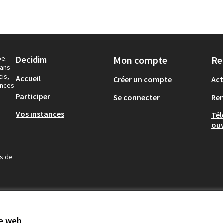
pe.
Decidim
Mon compte
Re
dans
cis,
Accueil
Créer un compte
Act
ances
Participer
Se connecter
Re
Vos instances
Tél
ouv
us de
te web