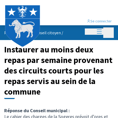
Se connecter
Menu princi
Menu p
Propositions du conseil citoyen
/
Instaurer au moins deux
repas par semaine provenant
des circuits courts pour les
repas servis au sein de la
commune
Réponse du Conseil municipal :
Le cahier des charges de la Sogeres prévoit d’ores et