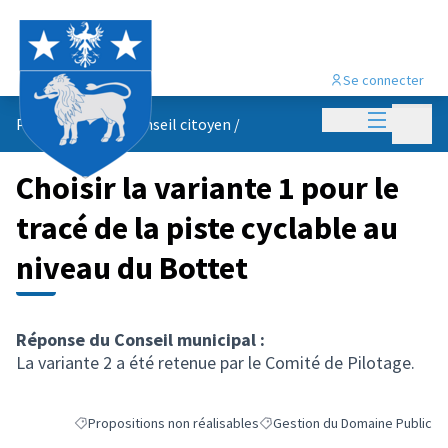
Se connecter
Menu princi
Menu p
Propositions du conseil citoyen
/
Choisir la variante 1 pour le
tracé de la piste cyclable au
niveau du Bottet
Réponse du Conseil municipal :
La variante 2 a été retenue par le Comité de Pilotage.
Propositions non réalisables
Gestion du Domaine Public
Filtrer les résultats de la catégorie : Propositions non réalisab
Filtrer les résultats pour le se