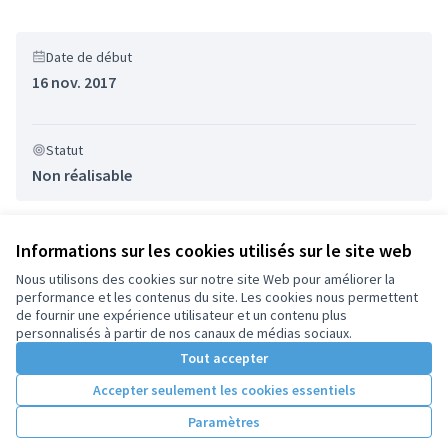
Date de début
16 nov. 2017
Statut
Non réalisable
Informations sur les cookies utilisés sur le site web
Nous utilisons des cookies sur notre site Web pour améliorer la
performance et les contenus du site. Les cookies nous permettent
Conditions d'utilisation
de fournir une expérience utilisateur et un contenu plus
Paramètres des cookies
personnalisés à partir de nos canaux de médias sociaux.
Tout accepter
Accepter seulement les cookies essentiels
Licence Cre
(Lien extern
(Lien externe)
Site réalisé par
Open Source Politics
grâce au
logiciel libre
Paramètres
(Lien externe)
Decidim
.
(Lien externe)