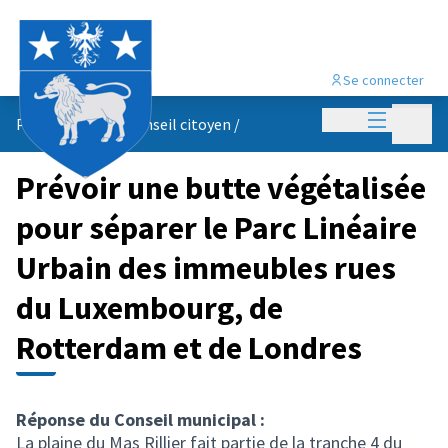
Se connecter
Menu princi
Menu p
Propositions du conseil citoyen
/
Prévoir une butte végétalisée
pour séparer le Parc Linéaire
Urbain des immeubles rues
du Luxembourg, de
Rotterdam et de Londres
Réponse du Conseil municipal :
La plaine du Mas Rillier fait partie de la tranche 4 du