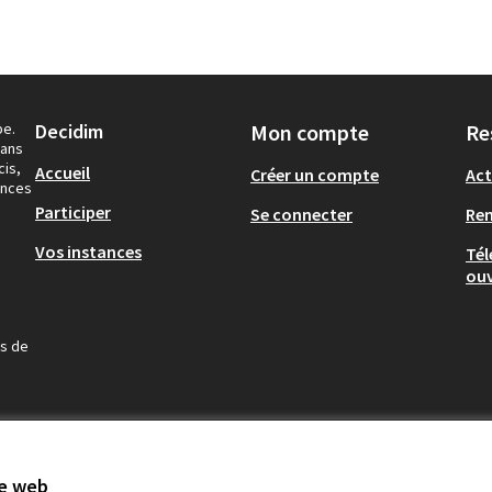
pe.
Decidim
Mon compte
Re
dans
cis,
Accueil
Créer un compte
Act
ances
Participer
Se connecter
Re
Vos instances
Tél
ouv
us de
te web