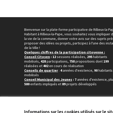
Bienvenue sur la plate-forme participative de Rillieux-la-Pa
Habitant à Rillieux-la-Pape, vous souhaitez vous impliquer 
la vie de la commune, donner votre avis sur des sujets pré
proposer des idées ou projets, participez à l'une des inst
de la Ville !
Quelques chiffres de la participation citoyenne :
Conseil Citoyen
: 12
sessions réalisées,
295
habitants
mobilisés,
428
participations,
758
propositions dont
199
réalisées et
402
en cours de réalisation
Conseils de quartier
:
4
années d'existence,
90
habitants
mobilisés
Conseil Municipal des Jeunes
: 7
années d'existence, pl
580
enfants impliqués et
89
projets développés
Conditions d'utilisation
Paramètres des cookies
Informations sur les cookies utilisés sur le si