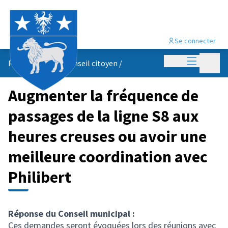
Se connecter
Menu princi
Menu p
Propositions du conseil citoyen
/
Augmenter la fréquence de
passages de la ligne S8 aux
heures creuses ou avoir une
meilleure coordination avec
Philibert
Réponse du Conseil municipal :
Ces demandes seront évoquées lors des réunions avec