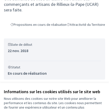
commerçants et artisans de Rillieux-la-Pape (UCAR)
sera faite.
Propositions en cours de réalisation
Attractivité du Territoire
Filtrer les résultats de la catégorie : Propositions en cours de réalis
Filtrer les résultats pour le se
Date de début
22 nov. 2018
Statut
En cours de réalisation
Informations sur les cookies utilisés sur le site web
Nous utilisons des cookies sur notre site Web pour améliorer la
performance et les contenus du site. Les cookies nous permettent
Conditions d'utilisation
de fournir une expérience utilisateur et un contenu plus
Paramètres des cookies