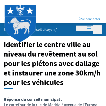
Se connecter
Menu princi
Menu p
Propositions du conseil citoyen
/
Identifier le centre ville au
niveau du revêtement au sol
pour les piétons avec dallage
et instaurer une zone 30km/h
pour les véhicules
Réponse du conseil municipal :
Le carrefour de la rue de Madrid / avenue de l'Europe