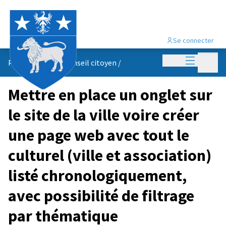
Se connecter
Menu princi
Menu p
Propositions du conseil citoyen
/
Mettre en place un onglet sur
le site de la ville voire créer
une page web avec tout le
culturel (ville et association)
listé chronologiquement,
avec possibilité de filtrage
par thématique