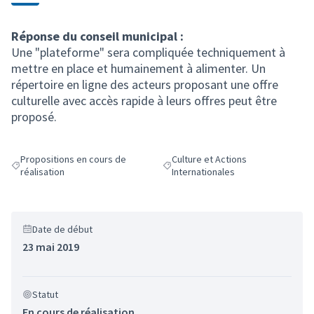
Réponse du conseil municipal :
Une "plateforme" sera compliquée techniquement à
mettre en place et humainement à alimenter. Un
répertoire en ligne des acteurs proposant une offre
culturelle avec accès rapide à leurs offres peut être
proposé.
Propositions en cours de
Culture et Actions
Filtrer les résultats de la catégorie : Propositions en cours de réalisatio
Filtrer les résultats pour le secteur 
réalisation
Internationales
Date de début
23 mai 2019
Statut
En cours de réalisation