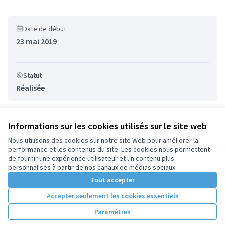
Date de début
23 mai 2019
Statut
Réalisée
Informations sur les cookies utilisés sur le site web
Nous utilisons des cookies sur notre site Web pour améliorer la
performance et les contenus du site. Les cookies nous permettent
Conditions d'utilisation
de fournir une expérience utilisateur et un contenu plus
Paramètres des cookies
personnalisés à partir de nos canaux de médias sociaux.
Tout accepter
Accepter seulement les cookies essentiels
Licence Cre
(Lien extern
(Lien externe)
Site réalisé par
Open Source Politics
grâce au
logiciel libre
Paramètres
(Lien externe)
Decidim
.
(Lien externe)