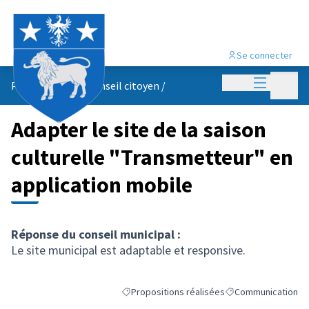
Se connecter
Menu princi
Menu p
Propositions du conseil citoyen
/
Adapter le site de la saison
culturelle "Transmetteur" en
application mobile
Réponse du conseil municipal :
Le site municipal est adaptable et responsive.
Propositions réalisées
Communication
Filtrer les résultats de la catégorie : Proposi
Filtrer les résultats