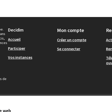
pe.
Decidim
Mon compte
Re
dans
cis,
Accueil
Créer un compte
Act
ances
Participer
Se connecter
Re
Vos instances
Tél
ouv
us de
te web