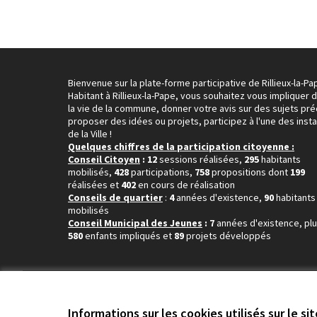
Bienvenue sur la plate-forme participative de Rillieux-la-Pa
Habitant à Rillieux-la-Pape, vous souhaitez vous impliquer 
la vie de la commune, donner votre avis sur des sujets pré
proposer des idées ou projets, participez à l'une des inst
de la Ville !
Quelques chiffres de la participation citoyenne :
Conseil Citoyen
: 12
sessions réalisées,
295
habitants
mobilisés,
428
participations,
758
propositions dont
199
réalisées et
402
en cours de réalisation
Conseils de quartier
:
4
années d'existence,
90
habitants
mobilisés
Conseil Municipal des Jeunes
: 7
années d'existence, pl
580
enfants impliqués et
89
projets développés
Conditions d'utilisation
Paramètres des cookies
Informations sur les cookies utilisés sur le si