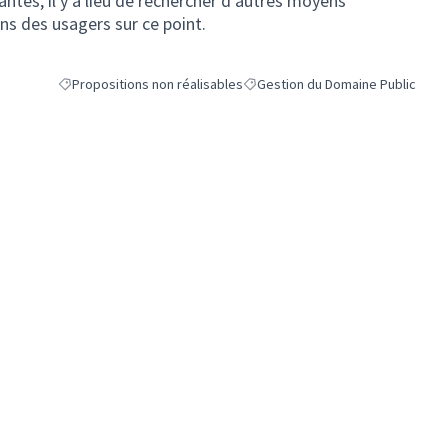
antes, il y a lieu de rechercher d’autres moyens
s des usagers sur ce point.
Propositions non réalisables
Gestion du Domaine Public
Filtrer les résultats de la catégorie : Propositions non réalisables
Filtrer les résultats pour le secte