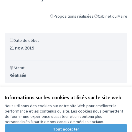
Propositions réalisées
Cabinet du Maire
Filtrer les résultats de la catégorie : Propositi
Filtrer les résultats p
Date de début
21 nov. 2019
Statut
Réalisée
Informations sur les cookies utilisés sur le site web
Nous utilisons des cookies sur notre site Web pour améliorer la
performance et les contenus du site. Les cookies nous permettent
Conditions d'utilisation
de fournir une expérience utilisateur et un contenu plus
Paramètres des cookies
personnalisés à partir de nos canaux de médias sociaux.
Tout accepter