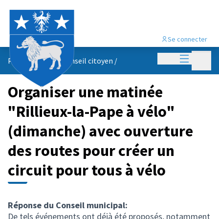
Se connecter
Menu princi
Menu p
Propositions du conseil citoyen
/
Organiser une matinée
"Rillieux-la-Pape à vélo"
(dimanche) avec ouverture
des routes pour créer un
circuit pour tous à vélo
Réponse du Conseil municipal:
De tels événements ont déjà été proposés, notamment