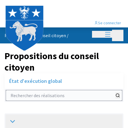
Se connecter
Menu princi
Menu p
Propositions du conseil citoyen
/
Propositions du conseil
citoyen
État d'exécution global
Rechercher des réalisations